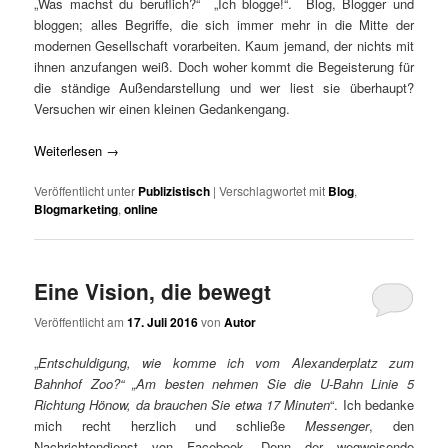
„Was machst du beruflich?“ „Ich blogge!“. Blog, Blogger und
bloggen; alles Begriffe, die sich immer mehr in die Mitte der
modernen Gesellschaft vorarbeiten. Kaum jemand, der nichts mit
ihnen anzufangen weiß. Doch woher kommt die Begeisterung für
die ständige Außendarstellung und wer liest sie überhaupt?
Versuchen wir einen kleinen Gedankengang.
Weiterlesen
→
Veröffentlicht unter
Publizistisch
|
Verschlagwortet mit
Blog
,
Blogmarketing
,
online
Eine Vision, die bewegt
Veröffentlicht am
17. Juli 2016
von
Autor
„
Entschuldigung, wie komme ich vom Alexanderplatz zum
Bahnhof Zoo?“ „Am besten nehmen Sie die U-Bahn Linie 5
Richtung Hönow, da brauchen Sie etwa 17 Minuten
“. Ich bedanke
mich recht herzlich und schließe
Messenger
, den
Nachrichtendienst von Facebook. Denn der wegweisende