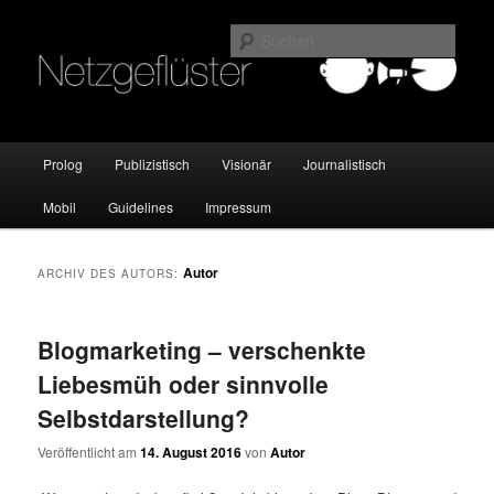
Online Marketing Blog der HMKW
Such
Netzgeflüster
Hauptmenü
Prolog
Publizistisch
Visionär
Journalistisch
Zum
Zum
Mobil
Guidelines
Impressum
Inhalt
sekundären
wechseln
Inhalt
Autor
ARCHIV DES AUTORS:
wechseln
Blogmarketing – verschenkte
Liebesmüh oder sinnvolle
Selbstdarstellung?
Veröffentlicht am
14. August 2016
von
Autor