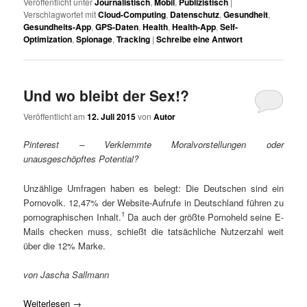
Veröffentlicht unter
Journalistisch
,
Mobil
,
Publizistisch
|
Verschlagwortet mit
Cloud-Computing
,
Datenschutz
,
Gesundheit
,
Gesundheits-App
,
GPS-Daten
,
Health
,
Health-App
,
Self-
Optimization
,
Spionage
,
Tracking
|
Schreibe eine Antwort
Und wo bleibt der Sex!?
Veröffentlicht am
12. Juli 2015
von
Autor
Pinterest – Verklemmte Moralvorstellungen oder
unausgeschöpftes Potential?
Unzählige Umfragen haben es belegt: Die Deutschen sind ein
Pornovolk. 12,47% der Website-Aufrufe in Deutschland führen zu
1
pornographischen Inhalt.
Da auch der größte Pornoheld seine E-
Mails checken muss, schießt die tatsächliche Nutzerzahl weit
über die 12% Marke.
von Jascha Sallmann
Weiterlesen
→