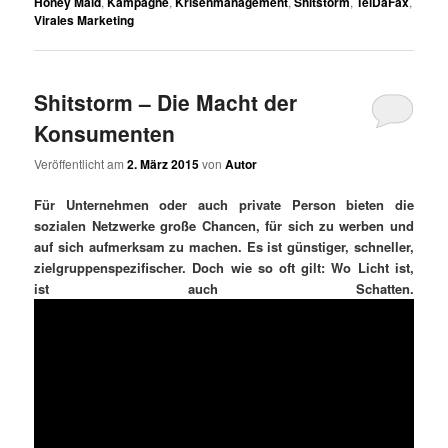
Honey Maid
,
Kampagne
,
Krisenmanagement
,
Shitstorm
,
TelDaFax
,
Virales Marketing
Shitstorm – Die Macht der
Konsumenten
Veröffentlicht am
2. März 2015
von
Autor
F
ür Unternehmen oder auch private Person bieten die
sozialen Netzwerke gro
ß
e Chancen, f
ür sich zu werben und
auf sich aufmerksam zu machen. Es ist g
ünstiger, schneller,
zielgruppenspezifischer. Doch wie so oft gilt: Wo Licht ist,
ist auch Schatten.