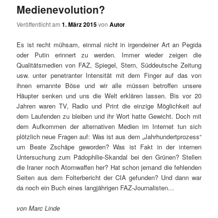
Medienevolution?
Veröffentlicht am
1. März 2015
von
Autor
Es ist recht mühsam, einmal nicht in irgendeiner Art an Pegida
oder Putin erinnert zu werden. Immer wieder zeigen die
Qualitätsmedien von FAZ, Spiegel, Stern, Süddeutsche Zeitung
usw. unter penetranter Intensität mit dem Finger auf das von
ihnen ernannte Böse und wir alle müssen betroffen unsere
Häupter senken und uns die Welt erklären lassen. Bis vor 20
Jahren waren TV, Radio und Print die einzige Möglichkeit auf
dem Laufenden zu bleiben und ihr Wort hatte Gewicht. Doch mit
dem Aufkommen der alternativen Medien im Internet tun sich
plötzlich neue Fragen auf: Was ist aus dem „Jahrhundertprozess“
um Beate Zschäpe geworden? Was ist Fakt in der internen
Untersuchung zum Pädophilie-Skandal bei den Grünen? Stellen
die Iraner noch Atomwaffen her? Hat schon jemand die fehlenden
Seiten aus dem Folterbericht der CIA gefunden? Und dann war
da noch ein Buch eines langjährigen FAZ-Journalisten…
von Marc Linde