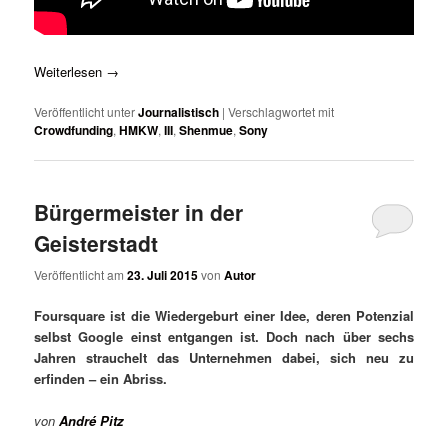
Weiterlesen
→
Veröffentlicht unter
Journalistisch
|
Verschlagwortet mit
Crowdfunding
,
HMKW
,
III
,
Shenmue
,
Sony
Bürgermeister in der
Geisterstadt
Veröffentlicht am
23. Juli 2015
von
Autor
Foursquare ist die Wiedergeburt einer Idee, deren Potenzial
selbst Google einst entgangen ist. Doch nach über sechs
Jahren strauchelt das Unternehmen dabei, sich neu zu
erfinden – ein Abriss.
von
André Pitz