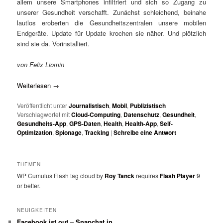
allem unsere Smartphones infiltriert und sich so Zugang zu
unserer Gesundheit verschafft. Zunächst schleichend, beinahe
lautlos eroberten die Gesundheitszentralen unsere mobilen
Endgeräte. Update für Update krochen sie näher. Und plötzlich
sind sie da. Vorinstalliert.
von Felix Liomin
Weiterlesen
→
Veröffentlicht unter
Journalistisch
,
Mobil
,
Publizistisch
|
Verschlagwortet mit
Cloud-Computing
,
Datenschutz
,
Gesundheit
,
Gesundheits-App
,
GPS-Daten
,
Health
,
Health-App
,
Self-
Optimization
,
Spionage
,
Tracking
|
Schreibe eine Antwort
THEMEN
WP Cumulus Flash tag cloud by
Roy Tanck
requires
Flash Player
9
or better.
NEUIGKEITEN
Facebook ist out – Snapchat in