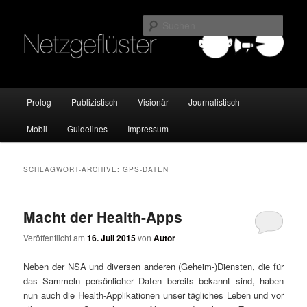
Online Marketing Blog der HMKW
Such
Netzgeflüster
Hauptmenü
Prolog
Publizistisch
Visionär
Journalistisch
Zum
Zum
Mobil
Guidelines
Impressum
Inhalt
sekundären
wechseln
Inhalt
SCHLAGWORT-ARCHIVE:
GPS-DATEN
wechseln
Macht der Health-Apps
Veröffentlicht am
16. Juli 2015
von
Autor
Neben der NSA und diversen anderen (Geheim-)Diensten, die für
das Sammeln persönlicher Daten bereits bekannt sind, haben
nun auch die Health-Applikationen unser tägliches Leben und vor