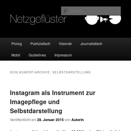
Online Marketing Blog der HMKW
Such
Netzgeflüster
Hauptmenü
Prolog
Publizistisch
Visionär
Journalistisch
Zum
Zum
Mobil
Guidelines
Impressum
Inhalt
sekundären
wechseln
Inhalt
SCHLAGWORT-ARCHIVE:
SELBSTDARSTELLUNG
wechseln
Instagram als Instrument zur
Imagepflege und
Selbstdarstellung
Veröffentlicht am
28. Januar 2015
von
Autorin