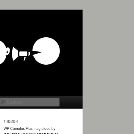
Suchen
THEMEN
WP Cumulus Flash tag cloud by
requires