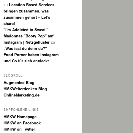
zu
Location Based Services
bringen zusammen, was
zusammen gehört – Let’s
share!
"I'm Addicted to Sweat!"
Madonnas "Booty Pop" auf
Instagram | Netzgeflüster
zu
„Was isst du denn da?“ –
Food Porner haben Instagram
und Co für sich entdeckt
BLOGROLL
Augmented Blog
HMKWeiterdenken Blog
OnlineMarketing.de
EMPFOHLENE LINKS
HMKW Homepage
HMKW on Facebook
HMKW on Twitter