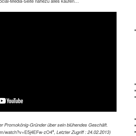
Social-Media-Seite nahezu alles kaufen…
der Promokönig-Gründer über sein blühendes Geschäft.
com/watch?v=E5j4EFw-zO4
, Letzter Zugriff : 24.02.2013)
4