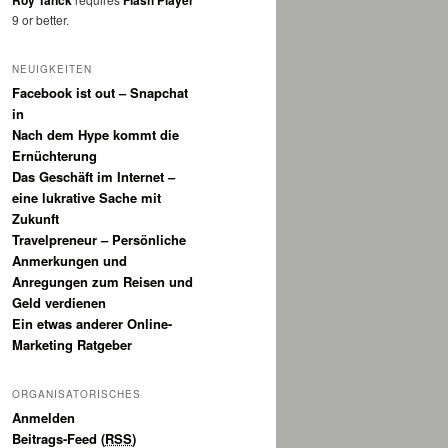
Roy Tanck
Flash Player
9 or better.
NEUIGKEITEN
Facebook ist out – Snapchat
in
Nach dem Hype kommt die
Ernüchterung
Das Geschäft im Internet –
eine lukrative Sache mit
Zukunft
Travelpreneur – Persönliche
Anmerkungen und
Anregungen zum Reisen und
Geld verdienen
Ein etwas anderer Online-
Marketing Ratgeber
ORGANISATORISCHES
Anmelden
Beitrags-Feed (
RSS
)