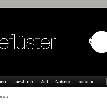
KW
ionär
Journalistisch
Mobil
Guidelines
Impressum
OENIG