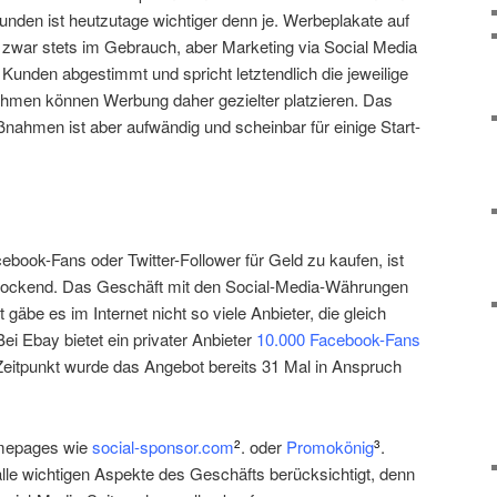
unden ist heutzutage wichtiger denn je. Werbeplakate auf
 zwar stets im Gebrauch, aber Marketing via Social Media
 Kunden abgestimmt und spricht letztendlich die jeweilige
ehmen können Werbung daher gezielter platzieren. Das
nahmen ist aber aufwändig und scheinbar für einige Start-
cebook-Fans oder Twitter-Follower für Geld zu kaufen, ist
erlockend. Das Geschäft mit den Social-Media-Währungen
äbe es im Internet nicht so viele Anbieter, die gleich
i Ebay bietet ein privater Anbieter
10.000 Facebook-Fans
Zeitpunkt wurde das Angebot bereits 31 Mal in Anspruch
omepages wie
social-sponsor.com
. oder
Promokönig
.
2
3
le wichtigen Aspekte des Geschäfts berücksichtigt, denn