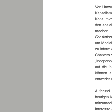
Von Umwel
Kapitalism
Konsumver
den sozia
machen und
For Action
um Mediaka
zu inform
Chapters
„Independ
auf die 
können a
entweder 
Aufgrund 
heutigen 
mitzumach
Interesse 