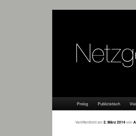
Online Marketing Blog der HM
Netzgeflüster
Hauptmenü
Prolog
Publizistisch
Vis
Zum
Inhalt
Veröffentlicht am
2. März 2014
von
A
wechseln