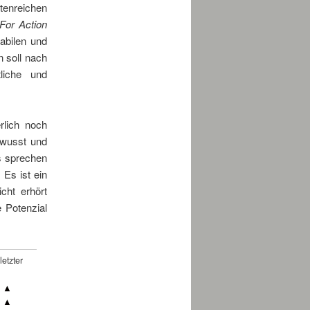
tenreichen
For Action
abilen und
 soll nach
liche und
rlich noch
ewusst und
os sprechen
Es ist ein
cht erhört
 Potenzial
etzter
▲
▲