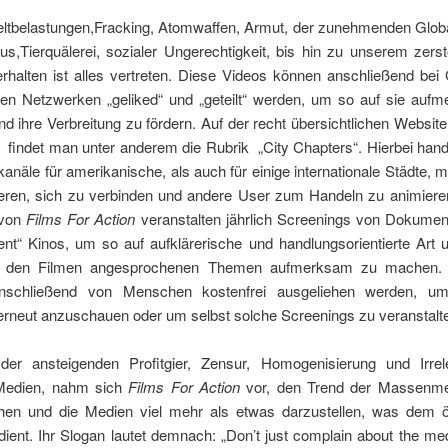
tbelastungen,Fracking, Atomwaffen, Armut, der zunehmenden Globa
us,Tierquälerei, sozialer Ungerechtigkeit, bis hin zu unserem zers
halten ist alles vertreten. Diese Videos können anschließend bei G
len Netzwerken „geliked“ und „geteilt“ werden, um so auf sie auf
 ihre Verbreitung zu fördern. Auf der recht übersichtlichen Websit
findet man unter anderem die Rubrik „City Chapters“. Hierbei hand
näle für amerikanische, als auch für einige internationale Städte, m
ieren, sich zu verbinden und andere User zum Handeln zu animieren
 von
Films For Action
veranstalten jährlich Screenings von Dokument
ent“ Kinos, um so auf aufklärerische und handlungsorientierte Art 
in den Filmen angesprochenen Themen aufmerksam zu machen. 
nschließend von Menschen kostenfrei ausgeliehen werden, um
erneut anzuschauen oder um selbst solche Screenings zu veranstalt
der ansteigenden Profitgier, Zensur, Homogenisierung und Irre
Medien, nahm sich
Films For Action
vor, den Trend der Massenme
en und die Medien viel mehr als etwas darzustellen, was dem öf
dient. Ihr Slogan lautet demnach: „Don’t just complain about the me