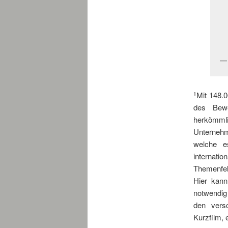
Mit 148.
1
des Bewe
herkömmli
Unternehm
welche e
internatio
Themenfel
Hier kann
notwendig 
den vers
Kurzfilm, 