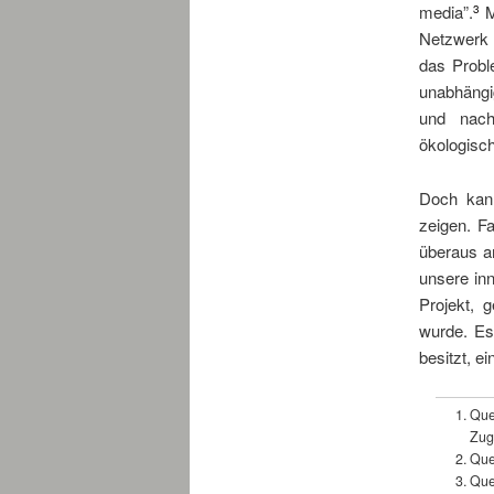
media”.
M
3
Netzwerk 
das Probl
unabhängi
und nach
ökologisch
Doch ka
zeigen. F
überaus am
unsere in
Projekt, 
wurde. Es
besitzt, e
Que
Zug
Que
Que