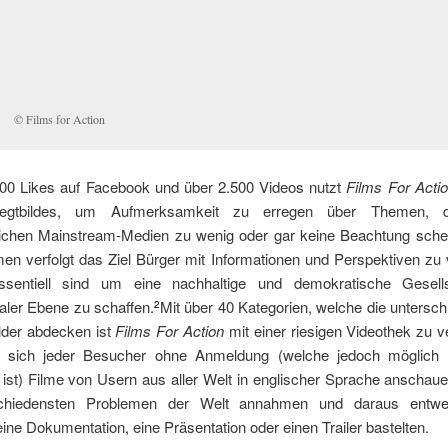
© Films for Action
000 Likes auf Facebook und über 2.500 Videos nutzt
Films For Acti
gtbildes, um Aufmerksamkeit zu erregen über Themen, 
chen Mainstream-Medien zu wenig oder gar keine Beachtung sch
en verfolgt das Ziel Bürger mit Informationen und Perspektiven zu 
ssentiell sind um eine nachhaltige und demokratische Gesells
naler Ebene zu schaffen.
Mit über 40 Kategorien, welche die untersch
2
der abdecken ist
Films For Action
mit einer riesigen Videothek zu v
 sich jeder Besucher ohne Anmeldung (welche jedoch möglich 
ist) Filme von Usern aus aller Welt in englischer Sprache anschaue
chiedensten Problemen der Welt annahmen und daraus entwe
eine Dokumentation, eine Präsentation oder einen Trailer bastelten.