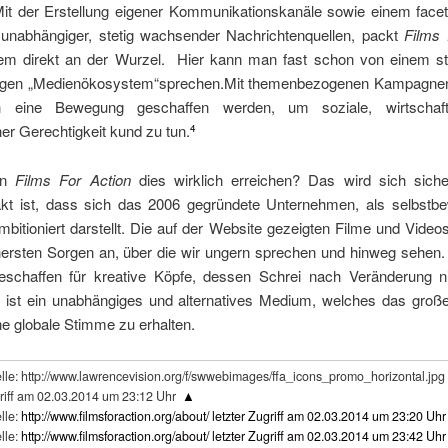
it der Erstellung eigener Kommunikationskanäle sowie einem facet
unabhängiger, stetig wachsender Nachrichtenquellen, packt
Films 
em direkt an der Wurzel. Hier kann man fast schon von einem st
gen „Medienökosystem“sprechen.Mit themenbezogenen Kampagnen
 eine Bewegung geschaffen werden, um soziale, wirtschaft
er Gerechtigkeit kund zu tun.
4
nn
Films For Action
dies wirklich erreichen? Das wird sich siche
akt ist, dass sich das 2006 gegründete Unternehmen, als selbstb
bitioniert darstellt. Die auf der Website gezeigten Filme und Vide
nersten Sorgen an, über die wir ungern sprechen und hinweg sehen. 
geschaffen für kreative Köpfe, dessen Schrei nach Veränderung ni
 ist ein unabhängiges und alternatives Medium, welches das große
ine globale Stimme zu erhalten.
lle: http://www.lawrencevision.org/f/swwebimages/ffa_icons_promo_horizontal.jpg l
riff am 02.03.2014 um 23:12 Uhr
▲
lle:
http://www.filmsforaction.org/about/ letzter Zugriff am 02.03.2014 um 23:20 Uhr
lle:
http://www.filmsforaction.org/about/ letzter Zugriff am 02.03.2014 um 23:42 Uhr