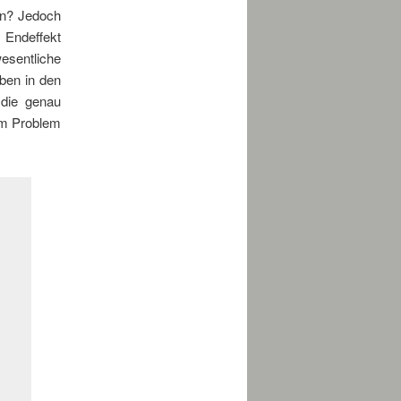
en? Jedoch
m Endeffekt
esentliche
iben in den
 die genau
em Problem