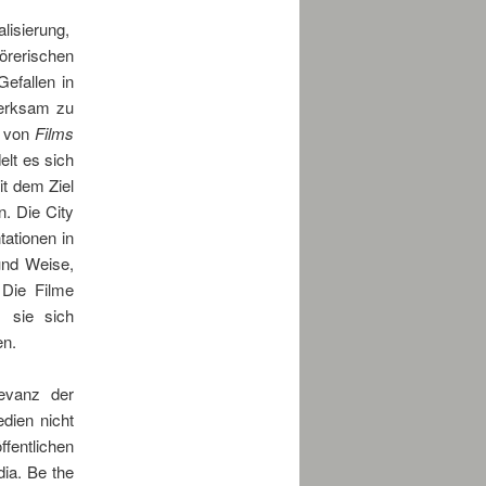
lisierung,
törerischen
efallen in
merksam zu
e von
Films
elt es sich
it dem Ziel
. Die City
ationen in
und Weise,
Die Filme
 sie sich
en.
levanz der
dien nicht
fentlichen
dia. Be the