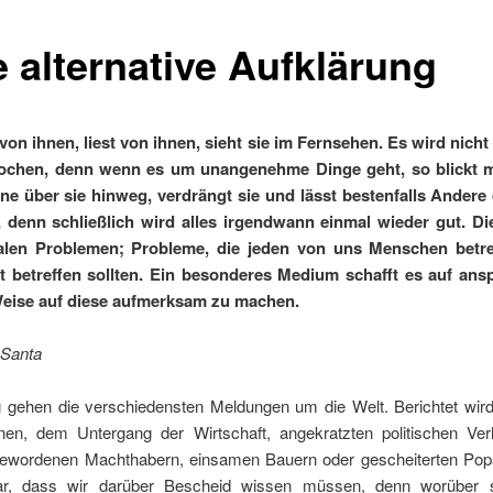
e alternative Aufklärung
von ihnen, liest von ihnen, sieht sie im Fernsehen. Es wird nicht
rochen, denn wenn es um unangenehme Dinge geht, so blickt m
ne über sie hinweg, verdrängt sie und lässt bestenfalls Andere 
, denn schließlich wird alles irgendwann einmal wieder gut.
Di
alen Problemen; Probleme, die jeden von uns Menschen betre
 betreffen sollten. Ein besonderes Medium schafft es auf an
eise auf diese aufmerksam zu machen.
 Santa
 gehen die verschiedensten Meldungen um die Welt. Berichtet wird
onen, dem Untergang der Wirtschaft, angekratzten politischen Verh
gewordenen Machthabern, einsamen Bauern oder gescheiterten Pop
lar, dass wir darüber Bescheid wissen müssen, denn worüber s