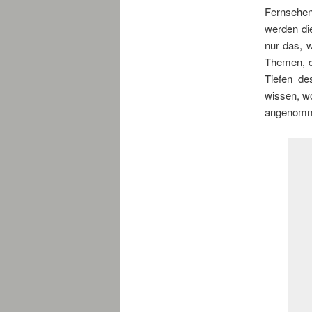
Fernsehen
werden die
nur das, 
Themen, di
Tiefen de
wissen, w
angenomm