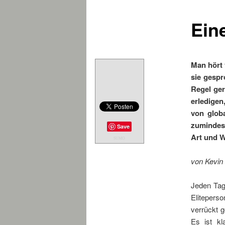
Ein
Man hört 
sie gesp
Regel ger
erledigen
von glob
zumindest
Save
Art und W
SUMO
von Kevin
Jeden Tag
Elitepers
verrückt 
Es ist k