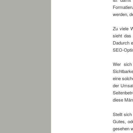
Formatier
werden, de
Zu viele 
sieht das
Dadurch er
SEO-Optim
Wer sich 
Sichtbarke
eine solch
der Umsatz
Seitenbetr
diese Män
Stellt si
Gutes, od
gesehen w