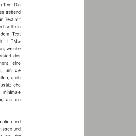
n Text. Die
es treffend
in Text mit
 sollte in
 dem Text
rch HTML-
en, welche
rkiert das
ment eine
il, um die
ellen, auch
usätzliche
 minimale
, als ein
ription und
bnissen und
ss bei der