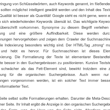
ringung von Schlüsselwörtern, auch Keywords genannt, im fließende
ollten möglichst intelligent gewählt werden und den Inhalt des Text
 Qualität ist besser als Quantität! Google sieht es nicht gerne, wenn e
 sich wiederholenden Keywords übersät ist. Das wichtigste Keyword
tüberschrift vorkommen. Synonyme zu diesem Begriff verleihen
ung und eine größere Auffindbarkeit. Diese werden du
nungen hervorgehoben und zeigen dem Crawler der Suchmaschin
 die Indexierung besonders wichtig sind. Der HTML-Tag „strong“ ma
und hebt es hervor. Für Suchmaschinen ist dieses Ele
kierung. Die Formatierung der Texte ist elementarer Bestandte
ite besser in den Suchergebnissen zu positionieren. Kursive Textst
schwächer als das Fett-Element sind, bewirkt trotzdem eine z
bung für die organischen Suchergebnisse. Auch wenn nur
rungen vorgenommen werden, ist ein solcher Text immer besser
nformatierter Text.
eite selbst sollte Formatierungen erhalten. Darunter die Meta-Desc
einer Seite. Ihr Inhalt ergibt die Anzeige in den organischen Sucherge
 das Erste, was der User von der Seite sieht. Allerdings mu