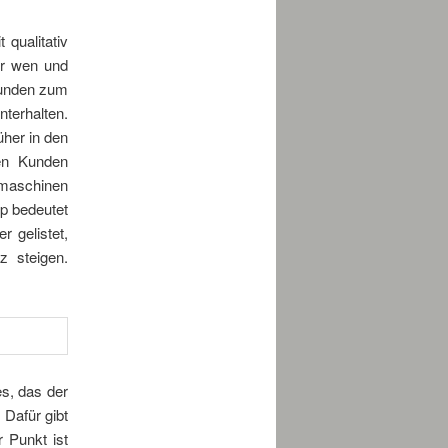
qualitativ
ür wen und
 Kunden zum
nterhalten.
üher in den
den Kunden
maschinen
op bedeutet
r gelistet,
 steigen.
es, das der
 Dafür gibt
 Punkt ist