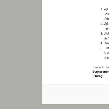
Vgl
Bes
lAf
Vgl
mei
Bil
via
Que
Einf
Suc
in-
Dieser Eintr
Suchergebn
Eintrag
.