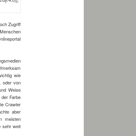
och Zugriff
e Menschen
nlineportal
ngsmedien
aufmerksam
ichtig wie
, oder von
 und Weise
n der Farbe
ie Crawler
achte aber
n meisten
 sehr weit