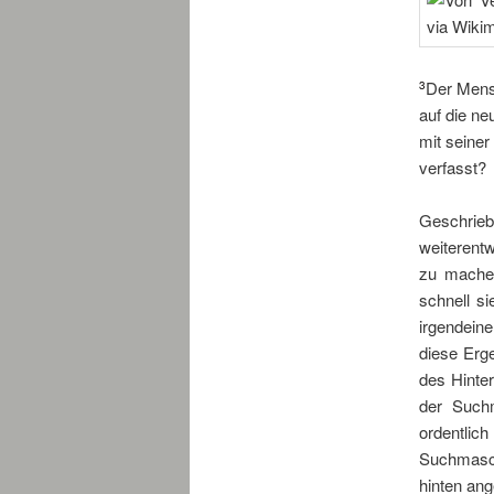
Der Mensc
3
auf die n
mit seiner
verfasst?
Geschrie
weiterent
zu machen
schnell s
irgendein
diese Erge
des Hinte
der Suchm
ordentli
Suchmasch
hinten ang