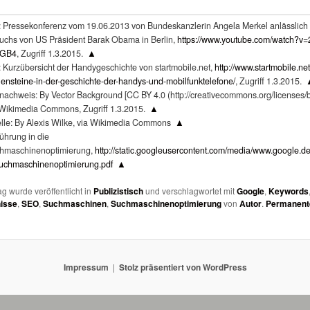
.: Pressekonferenz vom 19.06.2013 von Bundeskanzlerin Angela Merkel anlässlich
uchs von US Präsident Barak Obama in Berlin,
https://www.youtube.com/watch?v=
8GB4
, Zugriff 1.3.2015.
▲
.: Kurzübersicht der Handygeschichte von startmobile.net,
http://www.startmobile.net
lensteine-in-der-geschichte-der-handys-und-mobilfunktelefone/
, Zugriff 1.3.2015.
dnachweis: By Vector Background [CC BY 4.0 (http://creativecommons.org/licenses/by
 Wikimedia Commons, Zugriff 1.3.2015.
▲
lle: By Alexis Wilke, via Wikimedia Commons
▲
ührung in die
hmaschinenoptimierung,
http://static.googleusercontent.com/media/www.google.d
suchmaschinenoptimierung.pdf
▲
ag wurde veröffentlicht in
Publizistisch
und verschlagwortet mit
Google
,
Keywords
isse
,
SEO
,
Suchmaschinen
,
Suchmaschinenoptimierung
von
Autor
.
Permanent
Impressum
Stolz präsentiert von WordPress