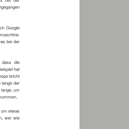
orgegangen
uch Google
hmaschine.
was bei der
, dass die
eispiel hat
hops bricht
e lange der
u lange, um
s kommen.
g um etwas
n, wer wie