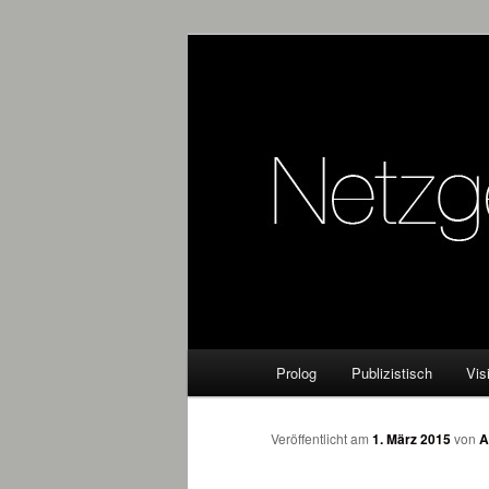
Online Marketing Blog der HM
Netzgeflüster
Hauptmenü
Prolog
Publizistisch
Vis
Zum
Inhalt
Veröffentlicht am
1. März 2015
von
A
wechseln