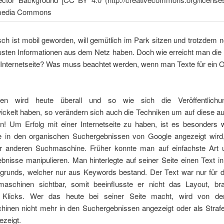
h ist mobil geworden, will gemütlich im Park sitzen und trotzdem n
eusten Informationen aus dem Netz haben. Doch wie erreicht man di
 Internetseite? Was muss beachtet werden, wenn man Texte für ein O
ben wird heute überall und so wie sich die Veröffentlichu
wickelt haben, so verändern sich auch die Techniken um auf diese 
! Um Erfolg mit einer Internetseite zu haben, ist es besonders w
ie in den organischen Suchergebnissen von Google angezeigt wird
er anderen Suchmaschine. Früher konnte man auf einfachste Art
bnisse manipulieren. Man hinterlegte auf seiner Seite einen Text i
rgrunds, welcher nur aus Keywords bestand. Der Text war nur für d
aschinen sichtbar, somit beeinflusste er nicht das Layout, br
ch Klicks. Wer das heute bei seiner Seite macht, wird von de
inen nicht mehr in den Suchergebnissen angezeigt oder als Strafe
ezeigt.