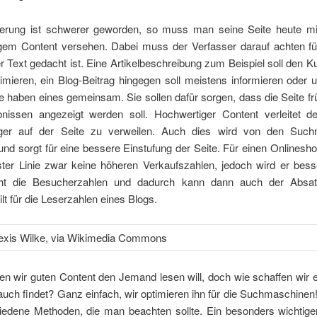
ierung ist schwerer geworden, so muss man seine Seite heute mit 
gem Content versehen. Dabei muss der Verfasser darauf achten f
r Text gedacht ist. Eine Artikelbeschreibung zum Beispiel soll den
mieren, ein Blog-Beitrag hingegen soll meistens informieren oder u
 haben eines gemeinsam. Sie sollen dafür sorgen, dass die Seite fr
nissen angezeigt werden soll. Hochwertiger Content verleitet 
nger auf der Seite zu verweilen. Auch dies wird von den Such
t und sorgt für eine bessere Einstufung der Seite. Für einen Onlinesh
ster Linie zwar keine höheren Verkaufszahlen, jedoch wird er besse
öht die Besucherzahlen und dadurch kann dann auch der Absatz
ilt für die Leserzahlen eines Blogs.
en wir guten Content den Jemand lesen will, doch wie schaffen wir 
auch findet? Ganz einfach, wir optimieren ihn für die Suchmaschinen!
iedene Methoden, die man beachten sollte. Ein besonders wichtiger