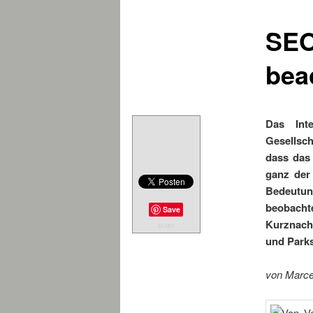
SEO
bea
Das Inte
Gesellsch
dass das 
ganz der
Bedeutun
beobach
Save
Kurznach
SUMO
und Parks
von Marce