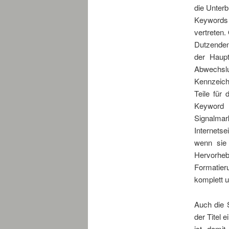
die Unterb
Keywords s
vertreten.
Dutzenden
der Haup
Abwechsl
Kennzeich
Teile für
Keyword 
Signalmar
Internetse
wenn sie 
Hervorhe
Formatie
komplett u
Auch die S
der Titel 
ist damit