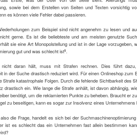
ung, sowie bei dem Erstellen von Seiten und Texten vorsichtig v
nn es können viele Fehler dabei passieren.
Wiederholungen zum Beispiel sind nicht angenehm zu lesen und a
 nicht gerne. Es ist die beliebteste und am meisten genutzte Suc
hält sie eine Art Monopolstellung und ist in der Lage vorzugeben, 
ierung gut und was schlecht ist
.
5
nicht daran hält, muss mit Strafen rechnen. Dies führt dazu
it in der Suche drastisch reduziert wird. Für einen Onlineshop zum B
e Strafe katastrophale Folgen. Durch die fehlende Sichtbarkeit des S
 drastisch ein. Wie lange die Strafe anhält, ist davon abhängig, wi
eiber benötigt, um die reklamierten Punkte zu beheben. Braucht er z
gel zu beseitigen, kann es sogar zur Insolvenz eines Unternehmen
ch also die Frage, handelt es sich bei der Suchmaschinenoptimierun
er ist es schlecht das ein Unternehmen fast allein bestimmen kan
ird?