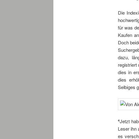
Die Index
hochwerti
für was de
Kaufen ani
Doch beide
Suchergeb
dazu, lä
registrier
dies in er
dies erh
Selbiges g
Jetzt hab
4
Leser ihn 
es versch