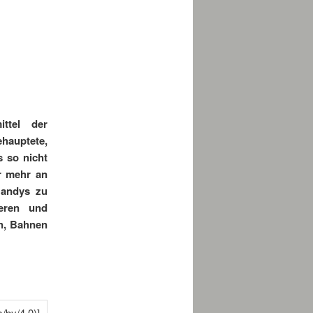
u
ittel der
hauptete,
s so nicht
r mehr an
Handys zu
eren und
en, Bahnen