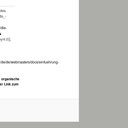
 des
2n_-
/die-
▲
/4.0)],
e/de/de/webmasters/docs/einfuehrung-
,
organische
er Link zum