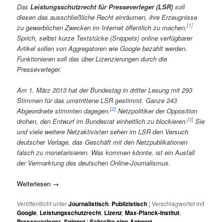
Das
Leistungsschutzrecht für Presseverleger (LSR)
soll
diesen das ausschließliche Recht einräumen, ihre Erzeugnisse
[1]
zu gewerblichen Zwecken im Internet öffentlich zu machen.
Sprich, selbst kurze Textstücke (Snippets) online verfügbarer
Artikel sollen von Aggregatoren wie Google bezahlt werden.
Funktionieren soll das über Lizenzierungen durch die
Presseverleger.
Am 1. März 2013 hat der Bundestag in dritter Lesung mit 293
Stimmen für das umstrittene LSR gestimmt. Ganze 243
[2]
Abgeordnete stimmten dagegen.
Netzpolitiker der Opposition
[3]
drohen, den Entwurf im Bundesrat einheitlich zu blockieren.
Sie
und viele weitere Netzaktivisten sehen im LSR den Versuch
deutscher Verlage, das Geschäft mit den Netzpublikationen
falsch zu monetarisieren. Was kommen könnte, ist ein Ausfall
der Vermarktung des deutschen Online-Journalismus.
Weiterlesen
→
Veröffentlicht unter
Journalistisch
,
Publizistisch
|
Verschlagwortet mit
Google
,
Leistungsschutzrecht
,
Lizenz
,
Max-Planck-Institut
,
Presseverleger
,
Snippet
|
Schreibe eine Antwort