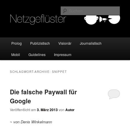
Online Marketing Blog der HMKW
Such
Netzgeflüster
Hauptmenü
Prolog
Publizistisch
Visionär
Journalistisch
Zum
Zum
Mobil
Guidelines
Impressum
Inhalt
sekundären
wechseln
Inhalt
SCHLAGWORT-ARCHIVE:
SNIPPET
wechseln
Die falsche Paywall für
Google
Veröffentlicht am
3. März 2013
von
Autor
~ von Denis Winkelmann