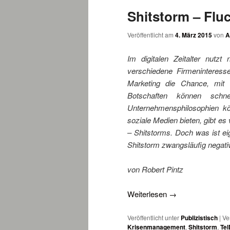
Shitstorm – Flu
wechseln
Veröffentlicht am
4. März 2015
von
A
Im digitalen Zeitalter nutzt
verschiedene Firmeninteress
Marketing die Chance, mit 
Botschaften können schn
Unternehmensphilosophien kö
soziale Medien bieten, gibt es 
– Shitstorms. Doch was ist eig
Shitstorm zwangsläufig negat
von Robert Pintz
Weiterlesen
→
Veröffentlicht unter
Publizistisch
|
Ve
Krisenmanagement
,
Shitstorm
,
Te