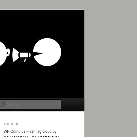
Suchen
THEMEN
WP Cumulus Flash tag cloud by
requires