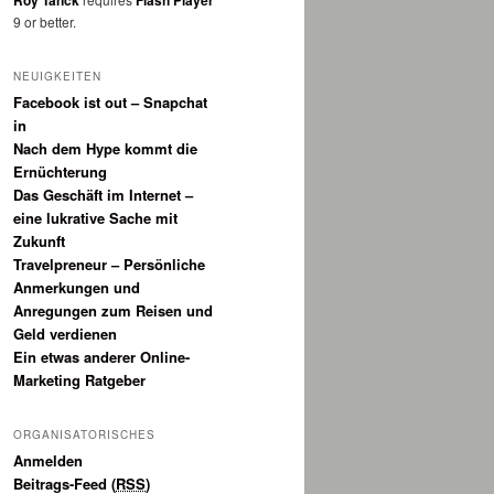
Roy Tanck
Flash Player
9 or better.
NEUIGKEITEN
Facebook ist out – Snapchat
in
Nach dem Hype kommt die
Ernüchterung
Das Geschäft im Internet –
eine lukrative Sache mit
Zukunft
Travelpreneur – Persönliche
Anmerkungen und
Anregungen zum Reisen und
Geld verdienen
Ein etwas anderer Online-
Marketing Ratgeber
ORGANISATORISCHES
Anmelden
Beitrags-Feed (
RSS
)