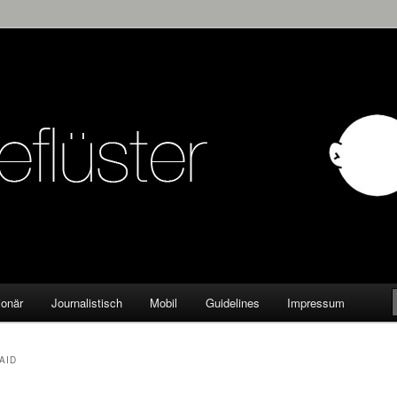
KW
ionär
Journalistisch
Mobil
Guidelines
Impressum
AID