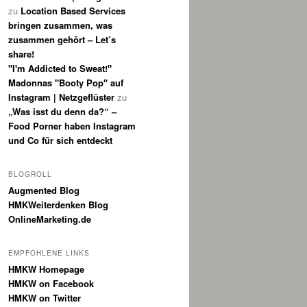
zu
Location Based Services
bringen zusammen, was
zusammen gehört – Let’s
share!
"I'm Addicted to Sweat!"
Madonnas "Booty Pop" auf
Instagram | Netzgeflüster
zu
„Was isst du denn da?“ –
Food Porner haben Instagram
und Co für sich entdeckt
BLOGROLL
Augmented Blog
HMKWeiterdenken Blog
OnlineMarketing.de
EMPFOHLENE LINKS
HMKW Homepage
HMKW on Facebook
HMKW on Twitter