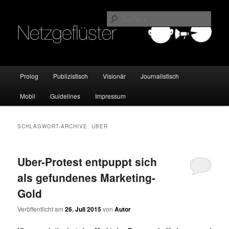
Online Marketing Blog der HMKW
Such
Netzgeflüster
Hauptmenü
Prolog
Publizistisch
Visionär
Journalistisch
Zum
Zum
Mobil
Guidelines
Impressum
Inhalt
sekundären
wechseln
Inhalt
SCHLAGWORT-ARCHIVE:
UBER
wechseln
Uber-Protest entpuppt sich
als gefundenes Marketing-
Gold
Veröffentlicht am
26. Juli 2015
von
Autor