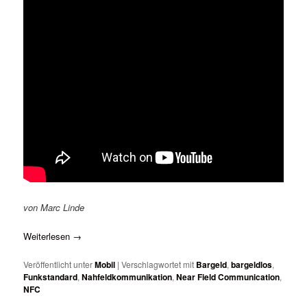
von Marc Linde
Weiterlesen
→
Veröffentlicht unter
Mobil
|
Verschlagwortet mit
Bargeld
,
bargeldlos
,
Funkstandard
,
Nahfeldkommunikation
,
Near Field Communication
,
NFC