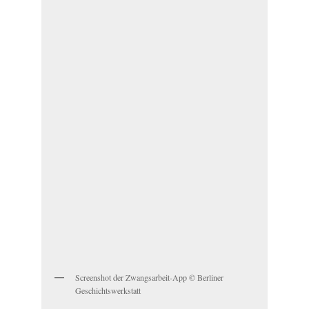
Screenshot der Zwangsarbeit-App © Berliner
Geschichtswerkstatt