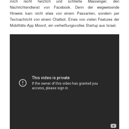
mich recht herzlich und schließe
Messenger
, den
Nachrichtendienst von Facebook. Denn der wegweisende
Hinweis kam nicht etwa von einem Passanten, sondern per
Textnachricht von einem Chatbot. Eines von vielen Features der
Mobilitäts-App
Moovit
, ein verheißungsvolles Startup aus Israel.