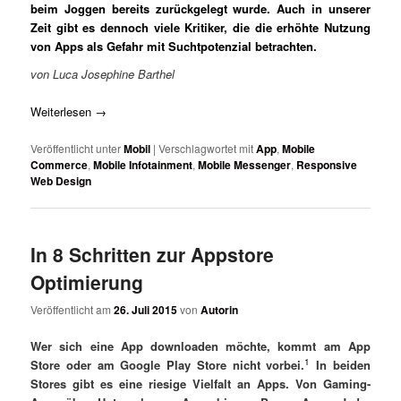
beim Joggen bereits zurückgelegt wurde. Auch in unserer
Zeit gibt es dennoch viele Kritiker, die die erhöhte Nutzung
von Apps als Gefahr mit Suchtpotenzial betrachten.
von Luca Josephine Barthel
Weiterlesen
→
Veröffentlicht unter
Mobil
|
Verschlagwortet mit
App
,
Mobile
Commerce
,
Mobile Infotainment
,
Mobile Messenger
,
Responsive
Web Design
In 8 Schritten zur Appstore
Optimierung
Veröffentlicht am
26. Juli 2015
von
Autorin
Wer sich eine App downloaden möchte, kommt am App
1
Store oder am Google Play Store nicht vorbei.
In beiden
Stores gibt es eine riesige Vielfalt an Apps. Von Gaming-