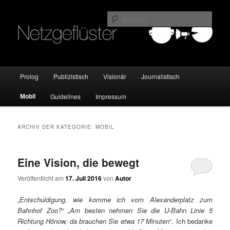
Online Marketing Blog der HMKW
Such
Netzgeflüster
Hauptmenü
Prolog
Publizistisch
Visionär
Journalistisch
Zum
Zum
Mobil
Guidelines
Impressum
Inhalt
sekundären
wechseln
Inhalt
ARCHIV DER KATEGORIE:
MOBIL
wechseln
Eine Vision, die bewegt
Veröffentlicht am
17. Juli 2016
von
Autor
„
Entschuldigung, wie komme ich vom Alexanderplatz zum
Bahnhof Zoo?“ „Am besten nehmen Sie die U-Bahn Linie 5
Richtung Hönow, da brauchen Sie etwa 17 Minuten
“. Ich bedanke