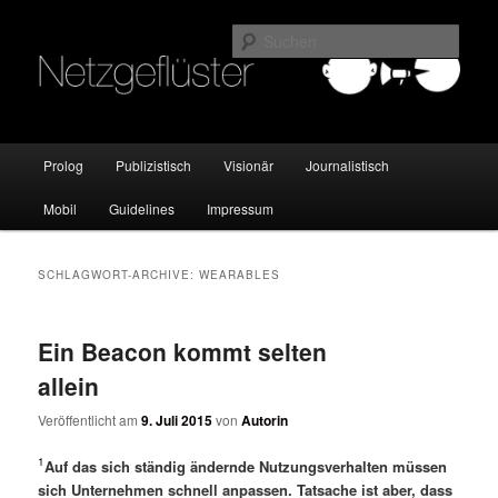
Online Marketing Blog der HMKW
Such
Netzgeflüster
Hauptmenü
Prolog
Publizistisch
Visionär
Journalistisch
Zum
Zum
Mobil
Guidelines
Impressum
Inhalt
sekundären
wechseln
Inhalt
SCHLAGWORT-ARCHIVE:
WEARABLES
wechseln
Ein Beacon kommt selten
allein
Veröffentlicht am
9. Juli 2015
von
Autorin
1
Auf das sich ständig ändernde Nutzungsverhalten müssen
sich Unternehmen schnell anpassen. Tatsache ist aber, dass