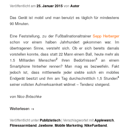
Veröffentlicht am
25. Januar 2015
von
Autor
Das Gerät ist mobil und man benutzt es täglich für mindestens
90 Minuten.
Eine Feststellung, zu der Fußballnationaltrainer
Sepp Herberger
schon vor einem halben Jahrhundert gekommen war. Im
übertragenen Sinne, versteht sich. Ob er sich bereits damals
vorstellen konnte, dass statt 22 Mann einem Ball, heute mehr als
2
3
1.5 Milliarden Menschen
ihren Bedürfnissen
an einem
Smartphone hinterher rennen? Man mag es bezweifeln. Fakt
jedoch ist, dass mittlerweile jeder siebte solch ein mobiles
4
Endgerät besitzt und ihm am Tag durchschnittlich 1,5 Stunden
seiner vollsten Aufmerksamkeit widmet – Tendenz steigend.
von Nico Bröschke
Weiterlesen
→
Veröffentlicht unter
Publizistisch
|
Verschlagwortet mit
Applewatch
,
Fitnessarmband
,
Jawbone
,
Mobile Marketing
,
NikeFuelband
,