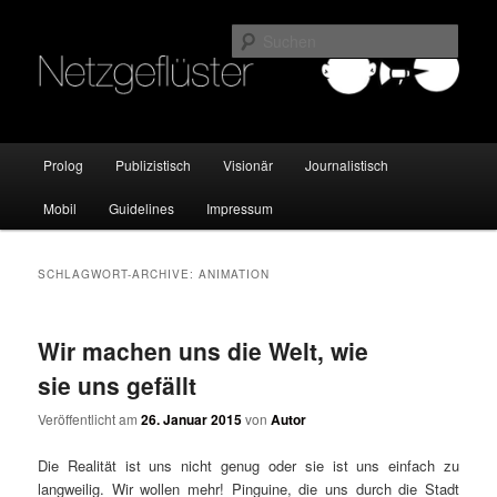
Online Marketing Blog der HMKW
Such
Netzgeflüster
Hauptmenü
Prolog
Publizistisch
Visionär
Journalistisch
Zum
Zum
Mobil
Guidelines
Impressum
Inhalt
sekundären
wechseln
Inhalt
SCHLAGWORT-ARCHIVE:
ANIMATION
wechseln
Wir machen uns die Welt, wie
sie uns gefällt
Veröffentlicht am
26. Januar 2015
von
Autor
Die Realität ist uns nicht genug oder sie ist uns einfach zu
langweilig. Wir wollen mehr! Pinguine, die uns durch die Stadt