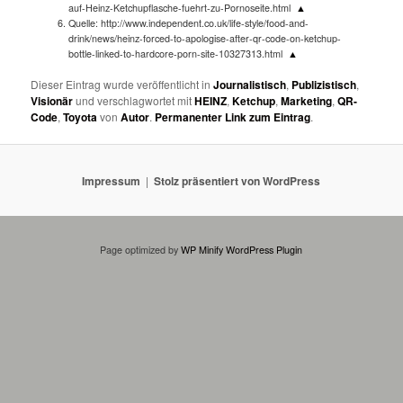
auf-Heinz-Ketchupflasche-fuehrt-zu-Pornoseite.html
▲
Quelle: http://www.independent.co.uk/life-style/food-and-
drink/news/heinz-forced-to-apologise-after-qr-code-on-ketchup-
bottle-linked-to-hardcore-porn-site-10327313.html
▲
Dieser Eintrag wurde veröffentlicht in
Journalistisch
,
Publizistisch
,
Visionär
und verschlagwortet mit
HEINZ
,
Ketchup
,
Marketing
,
QR-
Code
,
Toyota
von
Autor
.
Permanenter Link zum Eintrag
.
Impressum
Stolz präsentiert von WordPress
Page optimized by
WP Minify
WordPress Plugin