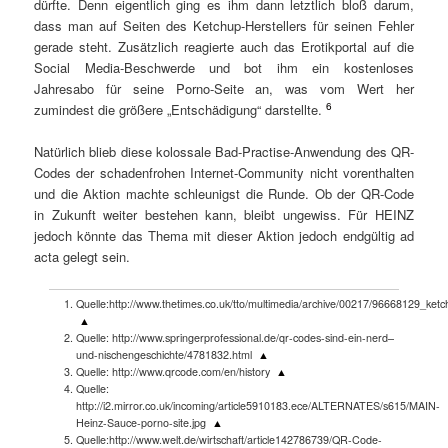
dürfte. Denn eigentlich ging es ihm dann letztlich bloß darum,
dass man auf Seiten des Ketchup-Herstellers für seinen Fehler
gerade steht. Zusätzlich reagierte auch das Erotikportal auf die
Social Media-Beschwerde und bot ihm ein kostenloses
Jahresabo für seine Porno-Seite an, was vom Wert her
6
zumindest die größere „Entschädigung“ darstellte.
Natürlich blieb diese kolossale Bad-Practise-Anwendung des QR-
Codes der schadenfrohen Internet-Community nicht vorenthalten
und die Aktion machte schleunigst die Runde. Ob der QR-Code
in Zukunft weiter bestehen kann, bleibt ungewiss. Für HEINZ
jedoch könnte das Thema mit dieser Aktion jedoch endgültig ad
acta gelegt sein.
Quelle:http://www.thetimes.co.uk/tto/multimedia/archive/00217/96668129_ket
▲
Quelle: http://www.springerprofessional.de/qr-codes-sind-ein-nerd–
und-nischengeschichte/4781832.html
▲
Quelle: http://www.qrcode.com/en/history
▲
Quelle:
http://i2.mirror.co.uk/incoming/article5910183.ece/ALTERNATES/s615/MAIN-
Heinz-Sauce-porno-site.jpg
▲
Quelle:http://www.welt.de/wirtschaft/article142786739/QR-Code-