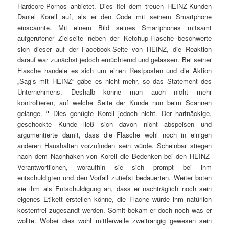
Hardcore-Pornos anbietet. Dies fiel dem treuen HEINZ-Kunden
Daniel Korell auf, als er den Code mit seinem Smartphone
einscannte. Mit einem Bild seines Smartphones mitsamt
aufgerufener Zielseite neben der Ketchup-Flasche beschwerte
sich dieser auf der Facebook-Seite von HEINZ, die Reaktion
darauf war zunächst jedoch ernüchternd und gelassen. Bei seiner
Flasche handele es sich um einen Restposten und die Aktion
„Sag’s mit HEINZ“ gäbe es nicht mehr, so das Statement des
Unternehmens. Deshalb könne man auch nicht mehr
kontrollieren, auf welche Seite der Kunde nun beim Scannen
5
gelange.
Dies genügte Korell jedoch nicht. Der hartnäckige,
geschockte Kunde ließ sich davon nicht abspeisen und
argumentierte damit, dass die Flasche wohl noch in einigen
anderen Haushalten vorzufinden sein würde. Scheinbar stiegen
nach dem Nachhaken von Korell die Bedenken bei den HEINZ-
Verantwortlichen, woraufhin sie sich prompt bei ihm
entschuldigten und den Vorfall zutiefst bedauerten. Weiter boten
sie ihm als Entschuldigung an, dass er nachträglich noch sein
eigenes Etikett erstellen könne, die Flache würde ihm natürlich
kostenfrei zugesandt werden. Somit bekam er doch noch was er
wollte. Wobei dies wohl mittlerweile zweitrangig gewesen sein