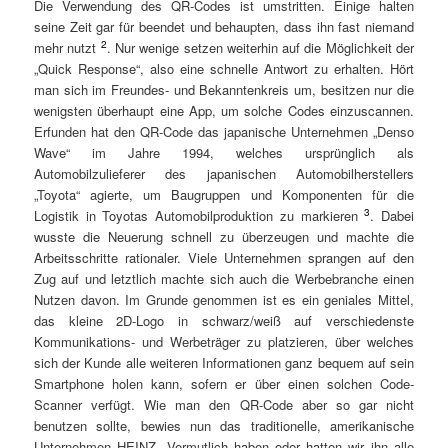
Die Verwendung des QR-Codes ist umstritten. Einige halten
seine Zeit gar für beendet und behaupten, dass ihn fast niemand
2
mehr nutzt
. Nur wenige setzen weiterhin auf die Möglichkeit der
„Quick Response“, also eine schnelle Antwort zu erhalten. Hört
man sich im Freundes- und Bekanntenkreis um, besitzen nur die
wenigsten überhaupt eine App, um solche Codes einzuscannen.
Erfunden hat den QR-Code das japanische Unternehmen „Denso
Wave“ im Jahre 1994, welches ursprünglich als
Automobilzulieferer des japanischen Automobilherstellers
„Toyota“ agierte, um Baugruppen und Komponenten für die
3
Logistik in Toyotas Automobilproduktion zu markieren
. Dabei
wusste die Neuerung schnell zu überzeugen und machte die
Arbeitsschritte rationaler. Viele Unternehmen sprangen auf den
Zug auf und letztlich machte sich auch die Werbebranche einen
Nutzen davon. Im Grunde genommen ist es ein geniales Mittel,
das kleine 2D-Logo in schwarz/weiß auf verschiedenste
Kommunikations- und Werbeträger zu platzieren, über welches
sich der Kunde alle weiteren Informationen ganz bequem auf sein
Smartphone holen kann, sofern er über einen solchen Code-
Scanner verfügt. Wie man den QR-Code aber so gar nicht
benutzen sollte, bewies nun das traditionelle, amerikanische
Unternehmen HEINZ. Vermutlich haben oder hatten wir ihn alle