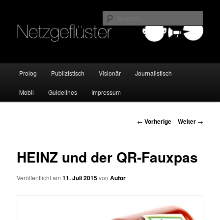
Online Marketing Blog der HMKW
Such
Netzgeflüster
Hauptmenü
Prolog
Publizistisch
Visionär
Journalistisch
Zum
Mobil
Guidelines
Impressum
Inhalt
wechseln
Beitrags-
←
Vorherige
Weiter
→
Navigation
HEINZ und der QR-Fauxpas
Veröffentlicht am
11. Juli 2015
von
Autor