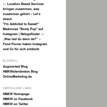
zu
Location Based Services
bringen zusammen, was
zusammen gehört – Let’s
share!
"I'm Addicted to Sweat!"
Madonnas "Booty Pop" auf
Instagram | Netzgeflüster
zu
„Was isst du denn da?“ –
Food Porner haben Instagram
und Co für sich entdeckt
BLOGROLL
Augmented Blog
HMKWeiterdenken Blog
OnlineMarketing.de
EMPFOHLENE LINKS
HMKW Homepage
HMKW on Facebook
HMKW on Twitter