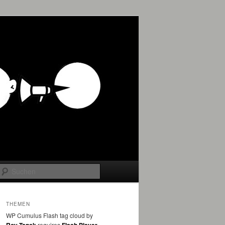
Suchen
THEMEN
WP Cumulus Flash tag cloud by
requires