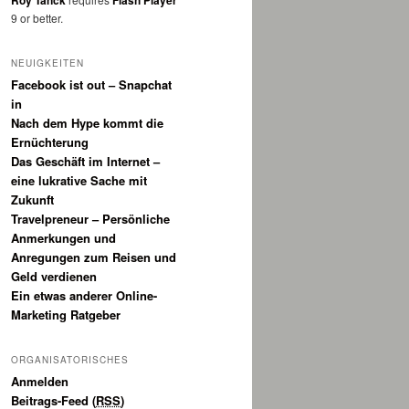
Roy Tanck
Flash Player
9 or better.
NEUIGKEITEN
Facebook ist out – Snapchat
in
Nach dem Hype kommt die
Ernüchterung
Das Geschäft im Internet –
eine lukrative Sache mit
Zukunft
Travelpreneur – Persönliche
Anmerkungen und
Anregungen zum Reisen und
Geld verdienen
Ein etwas anderer Online-
Marketing Ratgeber
ORGANISATORISCHES
Anmelden
Beitrags-Feed (
RSS
)