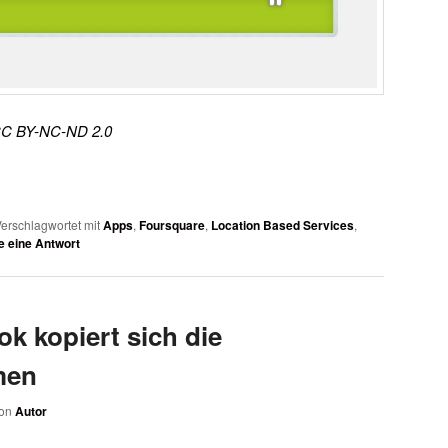
C BY-NC-ND 2.0
erschlagwortet mit
Apps
,
Foursquare
,
Location Based Services
,
e eine Antwort
k kopiert sich die
men
on
Autor