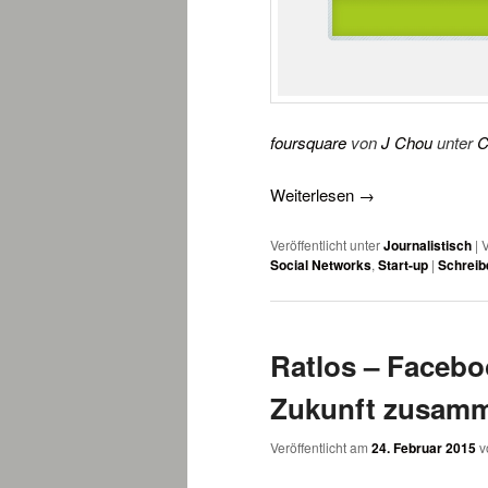
foursquare
von
J Chou
unter
C
Weiterlesen
→
Veröffentlicht unter
Journalistisch
|
V
Social Networks
,
Start-up
|
Schreib
Ratlos – Faceboo
Zukunft zusam
Veröffentlicht am
24. Februar 2015
v