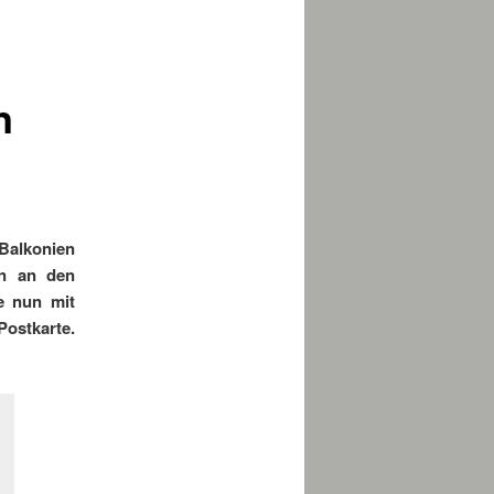
n
Balkonien
en an den
e nun mit
ostkarte.