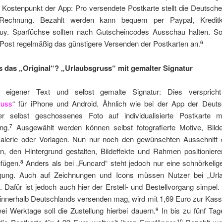
Kostenpunkt der App: Pro versendete Postkarte stellt die Deutsche
Rechnung. Bezahlt werden kann bequem per Paypal, Kreditk
uy. Sparfüchse sollten nach Gutscheincodes Ausschau halten. So 
Post regelmäßig das günstigere Versenden der Postkarten an.
6
s das „Original“? „Urlaubsgruss“ mit gemalter Signatur
n eigener Text und selbst gemalte Signatur: Dies versprich
russ
“ für iPhone und Android. Ähnlich wie bei der App der Deut
ier selbst geschossenes Foto auf individualisierte Postkarte m
ng.
Ausgewählt werden können selbst fotografierte Motive, Bild
7
alerie oder Vorlagen. Nun nur noch den gewünschten Ausschnitt 
en, den Hintergrund gestalten, Bildeffekte und Rahmen positionier
fügen.
Anders als bei „Funcard“ steht jedoch nur eine schnörkelige
8
gung. Auch auf Zeichnungen und Icons müssen Nutzer bei „Url
. Dafür ist jedoch auch hier der Erstell- und Bestellvorgang simpel
 innerhalb Deutschlands versenden mag, wird mit 1,69 Euro zur Kass
ei Werktage soll die Zustellung hierbei dauern.
In bis zu fünf Tag
9
10