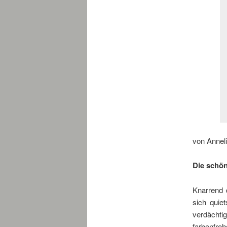
von Anne
Die schön
Knarrend d
sich quie
verdächti
farbenfroh