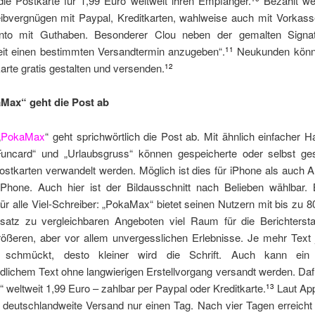
die Postkarte für 1,99 Euro weltweit ihren Empfänger.
Bezahlt we
ibvergnügen mit Paypal, Kreditkarten, wahlweise auch mit Vorkass
nto mit Guthaben. Besonderer Clou neben der gemalten Signatu
eit einen bestimmten Versandtermin anzugeben“.
Neukunden kön
11
arte gratis gestalten und versenden.
12
Max“ geht die Post ab
„
PokaMax
“ geht sprichwörtlich die Post ab. Mit ähnlich einfacher
Funcard“ und „Urlaubsgruss“ können gespeicherte oder selbst g
ostkarten verwandelt werden. Möglich ist dies für iPhone als auch 
hone. Auch hier ist der Bildausschnitt nach Belieben wählbar.
 für alle Viel-Schreiber: „PokaMax“ bietet seinen Nutzern mit bis zu 
atz zu vergleichbaren Angeboten viel Raum für die Berichterstat
größeren, aber vor allem unvergesslichen Erlebnisse. Je mehr Text 
e schmückt, desto kleiner wird die Schrift. Auch kann ein
dlichem Text ohne langwierigen Erstellvorgang versandt werden. Daf
weltweit 1,99 Euro – zahlbar per Paypal oder Kreditkarte.
Laut App
13
 deutschlandweite Versand nur einen Tag. Nach vier Tagen erreicht