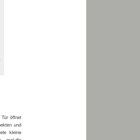
e
 Tür öffnet
pekten und
ele kleine
e – mal die