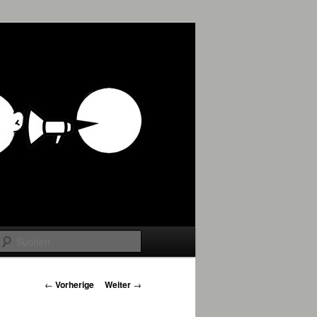
Suchen
Beitrags-
←
Vorherige
Weiter
→
Navigation