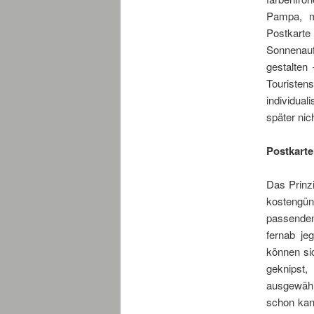
Pampa, m
Postkart
Sonnenaufg
gestalten
Touriste
individua
später nic
Postkarte
Das Prinz
kostengü
passenden
fernab jeg
können si
geknipst,
ausgewähl
schon kan