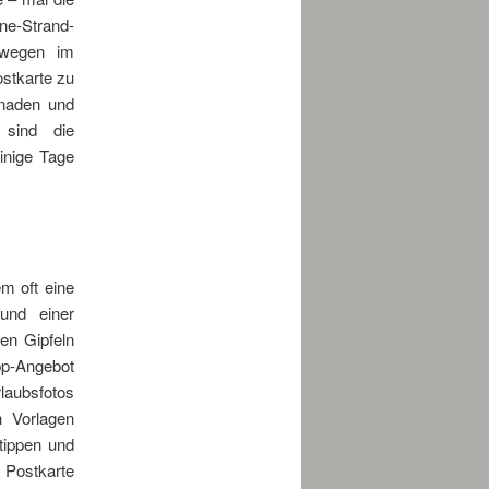
e-Strand-
rwegen im
ostkarte zu
enaden und
 sind die
inige Tage
m oft eine
und einer
en Gipfeln
App-Angebot
laubsfotos
n Vorlagen
tippen und
 Postkarte