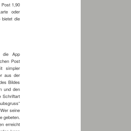
 Post 1,90
arte oder
bietet die
t die App
schen Post
it simpler
er aus der
des Bildes
en und den
 Schriftart
aubsgruss“
. Wer seine
e gebeten.
en erreicht