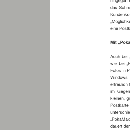
hingegen 
das Schre
Kundenko
„Möglichk
eine Postk
Mit „Poka
Auch bei 
wie bei „
Fotos in P
Windows P
erfreulich
im Gegens
kleinen, 
Postkart
unterschie
„PokaMax“ 
dauert der