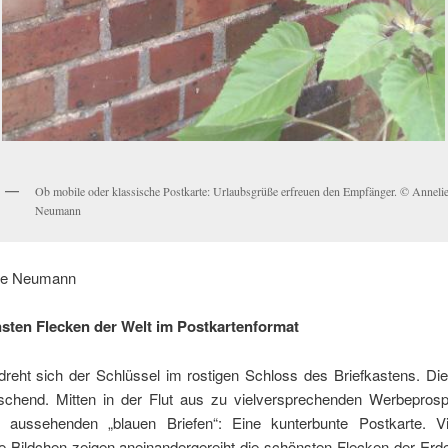
Ob mobile oder klassische Postkarte: Urlaubsgrüße erfreuen den Empfänger. © Anneli
Neumann
lie Neumann
sten Flecken der Welt im Postkartenformat
reht sich der Schlüssel im rostigen Schloss des Briefkastens. Die
tschend. Mitten in der Flut aus zu vielversprechenden Werbepros
g aussehenden „blauen Briefen“: Eine kunterbunte Postkarte. Vi
e Bildchen zeigen aneinandergereiht die schönsten Flecken der Erd