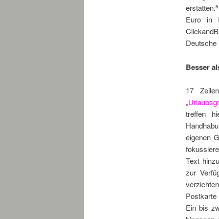
erstatten.
5
Euro in 
ClickandB
Deutsche 
Besser al
17 Zeile
„
Urlaubsg
treffen h
Handhabu
eigenen G
fokussier
Text hinzu
zur Verfü
verzichten
Postkarte
Ein bis zw