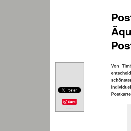
Pos
Äqu
Pos
Von Timb
entschei
schönste
individu
Postkarte
Save
SUMO