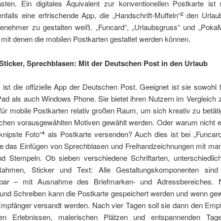
asten. Ein digitales Äquivalent zur konventionellen Postkarte ist 
nfalls eine erfrischende App, die „Handschrift-Muffeln“
den Urlaub
2
enehmer zu gestalten weiß. „Funcard“, „Urlaubsgruss“ und „Poka
 mit denen die mobilen Postkarten gestaltet werden können.
ticker, Sprechblasen: Mit der Deutschen Post in den Urlaub
ist die offizielle App der Deutschen Post. Geeignet ist sie sowohl 
3
Pad als auch Windows Phone. Sie bietet ihren Nutzern im Vergleich
für mobile Postkarten relativ großen Raum, um sich kreativ zu betät
chen vorausgewählten Motiven gewählt werden. Oder warum nicht e
knipste Foto“
als Postkarte versenden? Auch dies ist bei „Funcard
4
e das Einfügen von Sprechblasen und Freihandzeichnungen mit mann
nd Stempeln. Ob sieben verschiedene Schriftarten, unterschiedlic
ahmen, Sticker und Text: Alle Gestaltungskomponenten sind i
ierbar – mit Ausnahme des Briefmarken- und Adressbereiches.
 und Schreiben kann die Postkarte gespeichert werden und wenn ge
mpfänger versandt werden. Nach vier Tagen soll sie dann den Emp
den Erlebnissen, malerischen Plätzen und entspannenden Tage