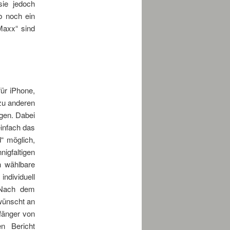
sie jedoch
 noch ein
Maxx“ sind
für iPhone,
 zu anderen
igen. Dabei
infach das
“ möglich,
igfaltigen
h wählbare
ndividuell
 Nach dem
wünscht an
fänger von
n Bericht