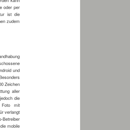
rden kann
e oder per
r ist die
nen zudem
 Handhabung
eschossene
Android und
 Besonders
800 Zeichen
tung aller
jedoch die
 Foto mit
ür verlangt
-Betreiber
 die mobile