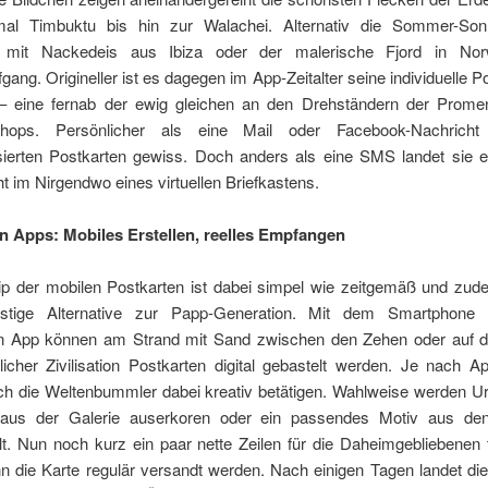
al Timbuktu bis hin zur Walachei. Alternativ die Sommer-Sonn
e mit Nackedeis aus Ibiza oder der malerische Fjord in No
ang. Origineller ist es dagegen im App-Zeitalter seine individuelle P
 – eine fernab der ewig gleichen an den Drehständern der Prom
nshops. Persönlicher als eine Mail oder Facebook-Nachricht
lisierten Postkarten gewiss. Doch anders als eine SMS landet sie e
ht im Nirgendwo eines virtuellen Briefkastens.
n Apps: Mobiles Erstellen, reelles Empfangen
ip der mobilen Postkarten ist dabei simpel wie zeitgemäß und zude
nstige Alternative zur Papp-Generation. Mit dem Smartphone 
 App können am Strand mit Sand zwischen den Zehen oder auf d
licher Zivilisation Postkarten digital gebastelt werden. Je nach 
ch die Weltenbummler dabei kreativ betätigen. Wahlweise werden Ur
 aus der Galerie auserkoren oder ein passendes Motiv aus de
t. Nun noch kurz ein paar nette Zeilen für die Daheimgebliebenen 
n die Karte regulär versandt werden. Nach einigen Tagen landet die