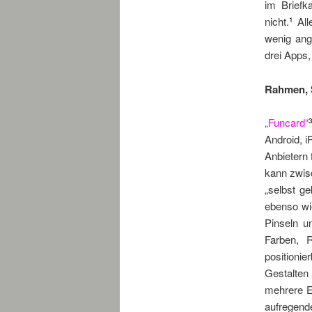
im Briefk
nicht.
Alle
1
wenig ang
drei Apps,
Rahmen, S
„
Funcard
“
Android, i
Anbietern 
kann zwis
„selbst ge
ebenso wi
Pinseln u
Farben, R
position
Gestalten
mehrere E
aufregen