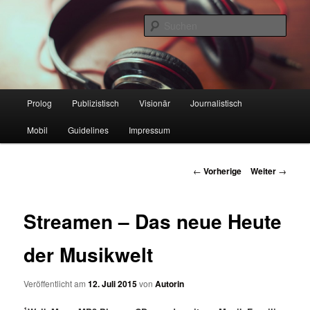
Online Marketing Blog der HMKW
Such
Netzgeflüster
Hauptmenü
Prolog
Publizistisch
Visionär
Journalistisch
Zum
Mobil
Guidelines
Impressum
Inhalt
wechseln
Beitrags-
←
Vorherige
Weiter
→
Navigation
Streamen – Das neue Heute
der Musikwelt
Veröffentlicht am
12. Juli 2015
von
Autorin
1