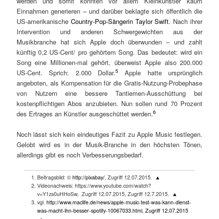
werden und somit könnten vor allem Kleinkünstler kaum
Einnahmen generieren – und darüber beklagte sich öffentlich die
US-amerikanische
Country-Pop-Sängerin Taylor Swift
. Nach ihrer
Intervention und anderen Schwergewichten aus der
Musikbranche hat sich Apple doch überwunden – und zahlt
künftig 0,2 US-Cent/ pro gehörtem Song. Das bedeutet: wird ein
Song eine Millionen-mal gehört, überweist Apple also 200.000
5
US-Cent. Sprich: 2.000 Dollar.
Apple hatte ursprünglich
angeboten, als Kompensation für die Gratis-Nutzung-Probephase
von Nutzern eine bessere Tantiemen-Ausschüttung bei
kostenpflichtigen Abos anzubieten. Nun sollen rund 70 Prozent
6
des Ertrages an Künstler ausgeschüttet werden.
Noch lässt sich kein eindeutiges Fazit zu Apple Music festlegen.
Gelobt wird es in der Musik-Branche in den höchsten Tönen,
allerdings gibt es noch Verbesserungsbedarf.
Beitragsbild: ©
http://pixabay/
, Zugriff 12.07.2015.
▲
Videonachweis: https://www.youtube.com/watch?
v=Y1zs0uHHoSw, Zugriff 12.07.2015, Zugriff 12.7.2015.
▲
vgl.
http://www.maclife.de/news/apple-music-test-was-kann-dienst-
was-macht-ihn-besser-spotify-10067033.html
,
Zugriff 12.07.2015
▲