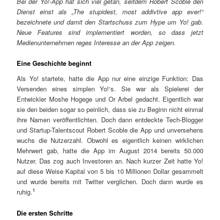
Bei der Yo!-App hat sich viel getan, seitdem Robert Scoble den
Dienst einst als „The stupidest, most addivtive app ever!“
bezeichnete und damit den Startschuss zum Hype um Yo! gab.
Neue Features sind implementiert worden, so dass jetzt
Medienunternehmen reges Interesse an der App zeigen.
Eine Geschichte beginnt
Als Yo! startete, hatte die App nur eine einzige Funktion: Das
Versenden eines simplen Yo!‘s. Sie war als Spielerei der
Entwickler Moshe Hogege und Or Arbel gedacht. Eigentlich war
sie den beiden sogar so peinlich, dass sie zu Beginn nicht einmal
ihre Namen veröffentlichten. Doch dann entdeckte Tech-Blogger
und Startup-Talentscout Robert Scoble die App und unversehens
wuchs die Nutzerzahl. Obwohl es eigentlich keinen wirklichen
Mehrwert gab, hatte die App im August 2014 bereits 50.000
Nutzer. Das zog auch Investoren an. Nach kurzer Zeit hatte Yo!
auf diese Weise Kapital von 5 bis 10 Millionen Dollar gesammelt
und wurde bereits mit Twitter verglichen. Doch dann wurde es
1
ruhig.
Die ersten Schritte