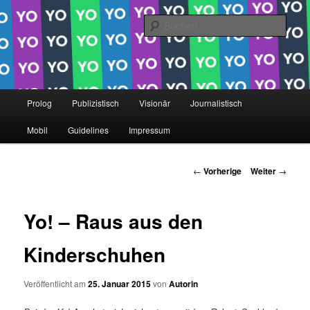
Online Marketing Blog der HMKW
Such
Netzgeflüster
Hauptmenü
Prolog
Publizistisch
Visionär
Journalistisch
Zum
Mobil
Guidelines
Impressum
Inhalt
wechseln
Beitrags-
←
Vorherige
Weiter
→
Navigation
Yo! – Raus aus den
Kinderschuhen
Veröffentlicht am
25. Januar 2015
von
Autorin