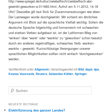
http://www.spiegel.de/kultur/zwiebelfisch/zwiebelfisch-abc-
gewinkt-gewunken-a-311683.html, Aufruf am 5.11.2012, 14.18
Uhr)” Dasselbe gilt laut Sick für Zusammensetzungen wie eben:
Der Lastwagen wurde durchgewinkt. Mir scheint ein ähnliches
Argument mit Blick auf die sprachliche Vielfalt wichtig: Sofern die
deutsche Sprache folgerichtig und formenreich mit schwachen
und starken Verben aufgebaut ist, ist der Leitformen-Weg von
“winken” über “wank” oder “wankte” zu “gewunken” schon besetzt
durch ein anderes regelmäßiges, schwaches Verb: wanken-
wankte – gewankt. Kurzschlüssige Verengungen unserer
sprachlichen Möglichkeiten sollten nicht einfach “durchgewunken”
werden.
Veröffentlicht unter
Allgemein
|
Verschlagwortet mit
BIld
,
dapd
,
dpa
,
Kostas Vaxevanis
,
Reuters
,
Sebastian Köhler
,
Springer
Suchen
NEUESTE BEITRÄGE
Elektrifizierung des ganzen Landes?