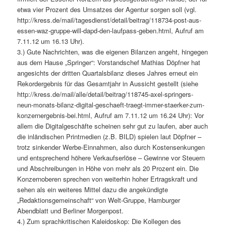
etwa vier Prozent des Umsatzes der Agentur sorgen soll (vgl.
http://kress.de/mail/tagesdienst/detail/beitrag/118734-post-aus-
essen-waz-gruppe-will-dapd-den-laufpass-geben.html, Aufruf am
7.11.12 um 16.13 Uhr).
3.) Gute Nachrichten, was die eigenen Bilanzen angeht, hingegen
aus dem Hause „Springer“: Vorstandschef Mathias Döpfner hat
angesichts der dritten Quartalsbilanz dieses Jahres erneut ein
Rekordergebnis für das Gesamtjahr in Aussicht gestellt (siehe
http://kress.de/mail/alle/detail/beitrag/118745-axel-springers-
neun-monats-bilanz-digital-geschaeft-traegt-immer-staerker-zum-
konzernergebnis-bei.html, Aufruf am 7.11.12 um 16.24 Uhr): Vor
allem die Digitalgeschäfte scheinen sehr gut zu laufen, aber auch
die inländischen Printmedien (z.B. BILD) spielen laut Döpfner –
trotz sinkender Werbe-Einnahmen, also durch Kostensenkungen
und entsprechend höhere Verkaufserlöse – Gewinne vor Steuern
und Abschreibungen in Höhe von mehr als 20 Prozent ein. Die
Konzernoberen sprechen von weiterhin hoher Ertragskraft und
sehen als ein weiteres Mittel dazu die angekündigte
„Redaktionsgemeinschaft“ von Welt-Gruppe, Hamburger
Abendblatt und Berliner Morgenpost.
4.) Zum sprachkritischen Kaleidoskop: Die Kollegen des