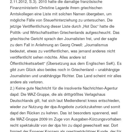
2.11.2012, S.3). 2010 hatte die damalige französische
Finanzministerin Christine Lagarde ihrem griechischen
Amtskollegen eine Liste mit solchen Namen übergeben, um
mögliche Fälle von Steuerhinterziehung zu untersuchen. Die
jetzige Veröffentlichung dieser Liste durch „Hot Doc“ hatte die
Politik- und Wirtschaftseliten Griechenlands aufgescheucht. Das
griechische Gericht sprach den Journalisten frei, und der sagte
zu dem Fall in Anlehnung an Georg Orwell: „Journalismus
bedeutet, etwas zu veröffentlichen, was jemand anderes nicht
veröffentlicht sehen möchte. Alles andere ist
Öffentlichkeitsarbeit“ (Übersetzung aus dem Englischen SeK). Es
gibt zum Glück also beides noch in Griechenland – unabhängige
Journalisten und unabhängige Richter. Das Land scheint mir alles
andere als verloren.
2.) Keine gute Nachricht für die insolvente Nachrichten-Agentur
dapd: Die WAZ-Gruppe, die als drittgrößtes Verlagshaus
Deutschlands gilt, hat sich laut Mediendienst kress entschieden,
wieder zur Nutzung der dpa-Angebote zurückzukehren und somit
dapd den Rücken zu kehren. Das ist besonders spannend, weil
die WAZ-Gruppe 2009 im Zuge von Ausgaben-Kürzungsvorhaben
recht spektakulär von der dpa hin zu dapd gewechselt war. Dort
firmiert der Essener Konzern als prestigeträchtiger Kunde, der für