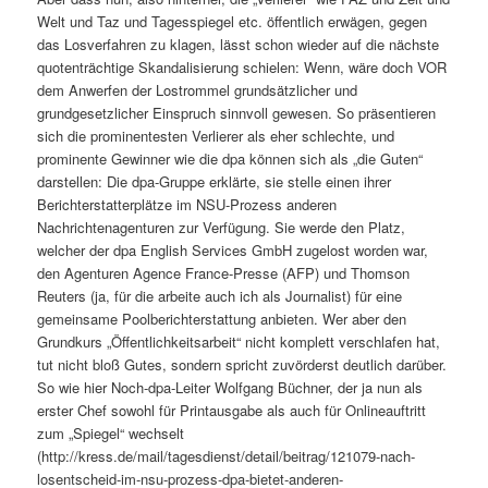
Welt und Taz und Tagesspiegel etc. öffentlich erwägen, gegen
das Losverfahren zu klagen, lässt schon wieder auf die nächste
quotenträchtige Skandalisierung schielen: Wenn, wäre doch VOR
dem Anwerfen der Lostrommel grundsätzlicher und
grundgesetzlicher Einspruch sinnvoll gewesen. So präsentieren
sich die prominentesten Verlierer als eher schlechte, und
prominente Gewinner wie die dpa können sich als „die Guten“
darstellen: Die dpa-Gruppe erklärte, sie stelle einen ihrer
Berichterstatterplätze im NSU-Prozess anderen
Nachrichtenagenturen zur Verfügung. Sie werde den Platz,
welcher der dpa English Services GmbH zugelost worden war,
den Agenturen Agence France-Presse (AFP) und Thomson
Reuters (ja, für die arbeite auch ich als Journalist) für eine
gemeinsame Poolberichterstattung anbieten. Wer aber den
Grundkurs „Öffentlichkeitsarbeit“ nicht komplett verschlafen hat,
tut nicht bloß Gutes, sondern spricht zuvörderst deutlich darüber.
So wie hier Noch-dpa-Leiter Wolfgang Büchner, der ja nun als
erster Chef sowohl für Printausgabe als auch für Onlineauftritt
zum „Spiegel“ wechselt
(http://kress.de/mail/tagesdienst/detail/beitrag/121079-nach-
losentscheid-im-nsu-prozess-dpa-bietet-anderen-