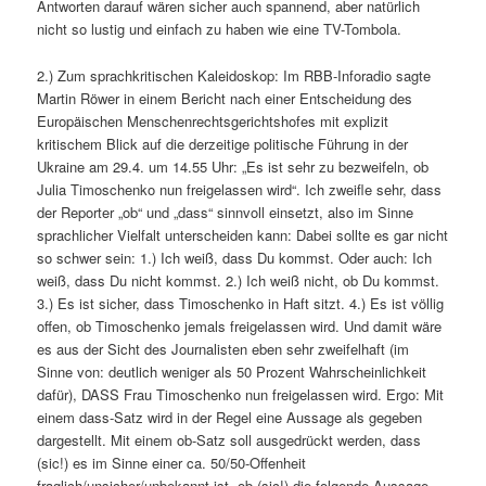
Antworten darauf wären sicher auch spannend, aber natürlich
nicht so lustig und einfach zu haben wie eine TV-Tombola.
2.) Zum sprachkritischen Kaleidoskop: Im RBB-Inforadio sagte
Martin Röwer in einem Bericht nach einer Entscheidung des
Europäischen Menschenrechtsgerichtshofes mit explizit
kritischem Blick auf die derzeitige politische Führung in der
Ukraine am 29.4. um 14.55 Uhr: „Es ist sehr zu bezweifeln, ob
Julia Timoschenko nun freigelassen wird“. Ich zweifle sehr, dass
der Reporter „ob“ und „dass“ sinnvoll einsetzt, also im Sinne
sprachlicher Vielfalt unterscheiden kann: Dabei sollte es gar nicht
so schwer sein: 1.) Ich weiß, dass Du kommst. Oder auch: Ich
weiß, dass Du nicht kommst. 2.) Ich weiß nicht, ob Du kommst.
3.) Es ist sicher, dass Timoschenko in Haft sitzt. 4.) Es ist völlig
offen, ob Timoschenko jemals freigelassen wird. Und damit wäre
es aus der Sicht des Journalisten eben sehr zweifelhaft (im
Sinne von: deutlich weniger als 50 Prozent Wahrscheinlichkeit
dafür), DASS Frau Timoschenko nun freigelassen wird. Ergo: Mit
einem dass-Satz wird in der Regel eine Aussage als gegeben
dargestellt. Mit einem ob-Satz soll ausgedrückt werden, dass
(sic!) es im Sinne einer ca. 50/50-Offenheit
fraglich/unsicher/unbekannt ist, ob (sic!) die folgende Aussage