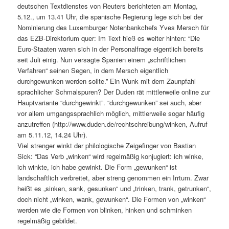
deutschen Textdienstes von Reuters berichteten am Montag,
5.12., um 13.41 Uhr, die spanische Regierung lege sich bei der
Nominierung des Luxemburger Notenbankchefs Yves Mersch für
das EZB-Direktorium quer: Im Text hieß es weiter hinten: “Die
Euro-Staaten waren sich in der Personalfrage eigentlich bereits
seit Juli einig. Nun versagte Spanien einem „schriftlichen
Verfahren“ seinen Segen, in dem Mersch eigentlich
durchgewunken werden sollte.” Ein Wunk mit dem Zaunpfahl
sprachlicher Schmalspuren? Der Duden rät mittlerweile online zur
Hauptvariante “durchgewinkt”. “durchgewunken” sei auch, aber
vor allem umgangssprachlich möglich, mittlerweile sogar häufig
anzutreffen (http://www.duden.de/rechtschreibung/winken, Aufruf
am 5.11.12, 14.24 Uhr).
Viel strenger winkt der philologische Zeigefinger von Bastian
Sick: “Das Verb „winken“ wird regelmäßig konjugiert: ich winke,
ich winkte, ich habe gewinkt. Die Form „gewunken“ ist
landschaftlich verbreitet, aber streng genommen ein Irrtum. Zwar
heißt es „sinken, sank, gesunken“ und „trinken, trank, getrunken“,
doch nicht „winken, wank, gewunken“. Die Formen von „winken“
werden wie die Formen von blinken, hinken und schminken
regelmäßig gebildet.