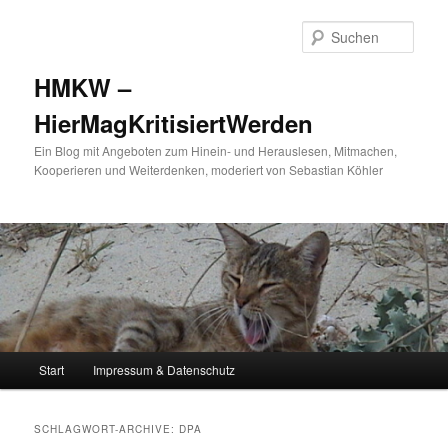
Such
HMKW –
HierMagKritisiertWerden
Ein Blog mit Angeboten zum Hinein- und Herauslesen, Mitmachen,
Kooperieren und Weiterdenken, moderiert von Sebastian Köhler
Hauptmenü
Start
Impressum & Datenschutz
Zum Inhalt wechseln
Zum sekundären Inhalt wechseln
SCHLAGWORT-ARCHIVE:
DPA