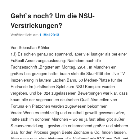
Geht`s noch? Um die NSU-
Verstrickungen?
Veröffentlicht am
1. Mai 2013
Von Sebastian Köhler
1.I) Es schien genau so spannend, aber viel lustiger als bei einer
Fußball-Ansetzungsauslosung: Nachdem auch die
Fachzeitschrift „Brigitte“ am Montag, 29.4., in München ein
großes Los gezogen hatte, brach sich die Skurrilität der Live-TV-
Inszenierung in lautem Lachen Bahn. 50 Medien-Plätze für die
Endrunde im juristischen Spiel zum NSU-Komplex wurden
vergeben, und bei 324 zugelassenen Bewerbungen war klar, dass
kaum alle der sogenannten deutschen Qualitätsmedien von
Fortuna ein Plätzchen würden zugewiesen bekommen.
Vorab: Wenn es rechtzeitig und ernsthaft gewollt gewesen wäre,
hätte sich im schönen München – wo es ja fast alles gibt außer
Steuervermeidung – gewiss ein entsprechend großer und sicherer
Saal für den Prozess gegen Beate Zschäpe & Co. finden lassen.
Aber dass nun, also hinterher, die „Verlierer“ wie FAZ und Zeit und