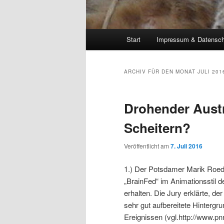
Hauptmenü
Start
Impressum & Datensch
Zum Inhalt wechseln
Zum sekundären Inhalt wec
ARCHIV FÜR DEN MONAT
JULI 201
Drohender Austr
Scheitern?
Veröffentlicht am
7. Juli 2016
1.) Der Potsdamer Marik Roeder
„BrainFed“ im Animationsstil
erhalten. Die Jury erklärte, de
sehr gut aufbereitete Hintergr
Ereignissen (vgl.http://www.p