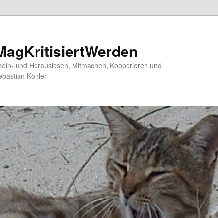
agKritisiertWerden
nein- und Herauslesen, Mitmachen, Kooperieren und
ebastian Köhler