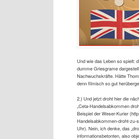
Und wie das Leben so spielt: d
dumme Griesgrame dargestellt,
Nachwuchskräfte. Hätte Thoma
denn filmisch so gut herüberg
2.) Und jetzt droht hier die nä
„Ceta-Handelsabkommen droht z
Beispiel der Weser-Kurier (http
Handelsabkommen-droht-zu-sch
Uhr). Nein, ich denke, das „droh
informationsbetonten, also obj