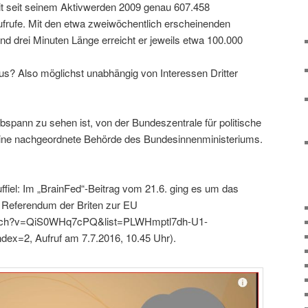
it seit seinem Aktivwerden 2009 genau 607.458
frufe. Mit den etwa zweiwöchentlich erscheinenden
nd drei Minuten Länge erreicht er jeweils etwa 100.000
us? Also möglichst unabhängig von Interessen Dritter
bspann zu sehen ist, von der Bundeszentrale für politische
t eine nachgeordnete Behörde des Bundesinnenministeriums.
uffiel: Im „BrainFed“-Beitrag vom 21.6. ging es um das
Referendum der Briten zur EU
watch?v=QiS0WHq7cPQ&list=PLWHmptl7dh-U1-
2, Aufruf am 7.7.2016, 10.45 Uhr).