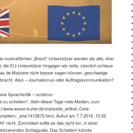
ie mutmaßlichen „Brexit“-Unterstützer werden als alte, eher
 die EU-Unterstützer hingegen als nette, ziemlich schlaue
s de Maiziere nicht besser sagen können, geschweige
ebracht. Also – Journalismus oder Auftragskommunikation?
chste Sprachkritik – schlimm:
u scheitern“, titeln dieser Tage viele Medien, zum
://www.weser-kurier.de/startseite_artikel,-Ceta-
eitern-_arid,1412873.html, Aufruf am 7.7.2016, 10.55
t“ nicht. Zumindest sollte es das nicht tun, in einer
ektivierenden Schlagzeile. Das Scheitern könnte