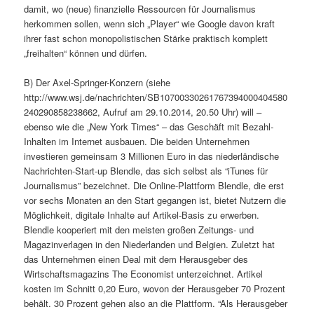
damit, wo (neue) finanzielle Ressourcen für Journalismus
herkommen sollen, wenn sich „Player“ wie Google davon kraft
ihrer fast schon monopolistischen Stärke praktisch komplett
„freihalten“ können und dürfen.
B) Der Axel-Springer-Konzern (siehe
http://www.wsj.de/nachrichten/SB10700330261767394000404580
240290858238662, Aufruf am 29.10.2014, 20.50 Uhr) will –
ebenso wie die „New York Times“ – das Geschäft mit Bezahl-
Inhalten im Internet ausbauen. Die beiden Unternehmen
investieren gemeinsam 3 Millionen Euro in das niederländische
Nachrichten-Start-up Blendle, das sich selbst als “iTunes für
Journalismus” bezeichnet. Die Online-Plattform Blendle, die erst
vor sechs Monaten an den Start gegangen ist, bietet Nutzern die
Möglichkeit, digitale Inhalte auf Artikel-Basis zu erwerben.
Blendle kooperiert mit den meisten großen Zeitungs- und
Magazinverlagen in den Niederlanden und Belgien. Zuletzt hat
das Unternehmen einen Deal mit dem Herausgeber des
Wirtschaftsmagazins The Economist unterzeichnet. Artikel
kosten im Schnitt 0,20 Euro, wovon der Herausgeber 70 Prozent
behält. 30 Prozent gehen also an die Plattform. “Als Herausgeber