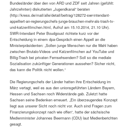
Bundesländer über den von ARD und ZDF seit Jahren (gefühlt:
Jahrzehnten) diskutierten „Jugendkanal“ beraten
(http://kress.de/mail/alle/detail/beitrag/128272-swr-intendant-
appelliert-an-regierungschefs-junge-brauchen-mehr-als-trash-tv-
und-katzenfilmchen.html, Aufruf am 15.10.2014, 21.10 Uhr).
SWR-Intendant Peter Boudgoust richtete kurz vor der
Entscheidung in einem dpa-Gespräch einen Appell an die
Ministerpräsidenten: „Sollen junge Menschen nur die Wahl haben
zwischen Brutalo-Videos und Katzenfilmchen auf YouTube und
Billig-Trash bei privaten Fernsehsendern? Soll so die mediale
Sozialisation zukünftiger Generationen aussehen? Sicher nicht,
das kann die Politik nicht wollen.“
Die Regierungschefs der Länder hatten ihre Entscheidung im
März vertagt, weil es aus den unionsgeführten Ländern Bayern,
Hessen und Sachsen noch Widerstände gab. Zuletzt hatte
Sachsen seine Bedenken erneuert. „Ein überzeugendes Konzept
liegt aus unserer Sicht noch nicht vor. Auch sind Fragen zum
Finanzierungskonzept nach wie offen“, hatte der sächsische
Medienminister Johannes Beermann (CDU) laut Medienberichten
gesagt.