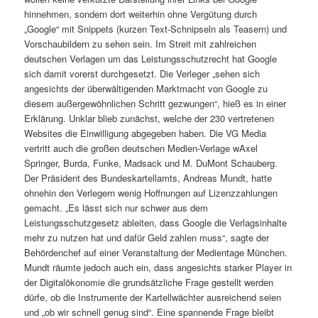
hinnehmen, sondern dort weiterhin ohne Vergütung durch
„Google“ mit Snippets (kurzen Text-Schnipseln als Teasern) und
Vorschaubildern zu sehen sein. Im Streit mit zahlreichen
deutschen Verlagen um das Leistungsschutzrecht hat Google
sich damit vorerst durchgesetzt. Die Verleger „sehen sich
angesichts der überwältigenden Marktmacht von Google zu
diesem außergewöhnlichen Schritt gezwungen“, hieß es in einer
Erklärung. Unklar blieb zunächst, welche der 230 vertretenen
Websites die Einwilligung abgegeben haben. Die VG Media
vertritt auch die großen deutschen Medien-Verlage wAxel
Springer, Burda, Funke, Madsack und M. DuMont Schauberg.
Der Präsident des Bundeskartellamts, Andreas Mundt, hatte
ohnehin den Verlegern wenig Hoffnungen auf Lizenzzahlungen
gemacht. „Es lässt sich nur schwer aus dem
Leistungsschutzgesetz ableiten, dass Google die Verlagsinhalte
mehr zu nutzen hat und dafür Geld zahlen muss“, sagte der
Behördenchef auf einer Veranstaltung der Medientage München.
Mundt räumte jedoch auch ein, dass angesichts starker Player in
der Digitalökonomie die grundsätzliche Frage gestellt werden
dürfe, ob die Instrumente der Kartellwächter ausreichend seien
und „ob wir schnell genug sind“. Eine spannende Frage bleibt