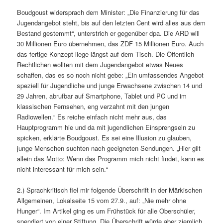
Boudgoust widersprach dem Minister: „Die Finanzierung für das
Jugendangebot steht, bis auf den letzten Cent wird alles aus dem
Bestand gestemmt“, unterstrich er gegenüber dpa. Die ARD will
30 Millionen Euro übernehmen, das ZDF 15 Millionen Euro. Auch
das fertige Konzept liege längst auf dem Tisch. Die Öffentlich-
Rechtlichen wollten mit dem Jugendangebot etwas Neues
schaffen, das es so noch nicht gebe: „Ein umfassendes Angebot
speziell für Jugendliche und junge Erwachsene zwischen 14 und
29 Jahren, abrufbar auf Smartphone, Tablet und PC und im
klassischen Fernsehen, eng verzahnt mit den jungen
Radiowellen.“ Es reiche einfach nicht mehr aus, das
Hauptprogramm hie und da mit jugendlichen Einsprengseln zu
spicken, erklärte Boudgoust. Es sei eine Illusion zu glauben,
junge Menschen suchten nach geeigneten Sendungen. „Hier gilt
allein das Motto: Wenn das Programm mich nicht findet, kann es
nicht interessant für mich sein.“
2.) Sprachkritisch fiel mir folgende Überschrift in der Märkischen
Allgemeinen, Lokalseite 15 vom 27.9., auf: „Nie mehr ohne
Hunger“. Im Artikel ging es um Frühstück für alle Oberschüler,
spendiert von einer Stiftung. Die Überschrift würde aber ziemlich