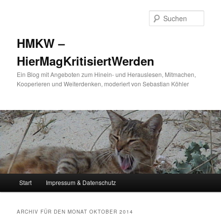
Such
HMKW –
HierMagKritisiertWerden
Ein Blog mit Angeboten zum Hinein- und Herauslesen, Mitmachen,
Kooperieren und Weiterdenken, moderiert von Sebastian Köhler
Hauptmenü
Start
Impressum & Datenschutz
Zum Inhalt wechseln
Zum sekundären Inhalt wechseln
ARCHIV FÜR DEN MONAT
OKTOBER 2014