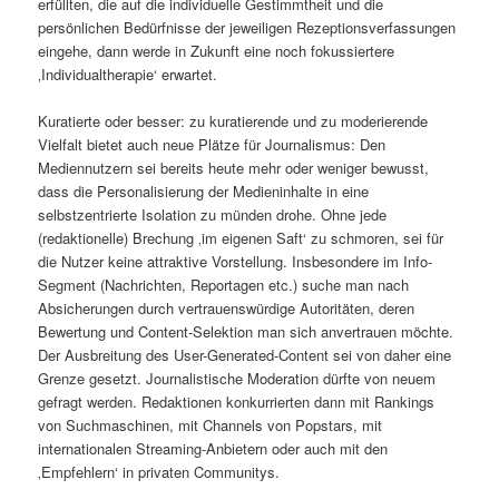
erfüllten, die auf die individuelle Gestimmtheit und die
persönlichen Bedürfnisse der jeweiligen Rezeptionsverfassungen
eingehe, dann werde in Zukunft eine noch fokussiertere
‚Individualtherapie‘ erwartet.
Kuratierte oder besser: zu kuratierende und zu moderierende
Vielfalt bietet auch neue Plätze für Journalismus: Den
Mediennutzern sei bereits heute mehr oder weniger bewusst,
dass die Personalisierung der Medieninhalte in eine
selbstzentrierte Isolation zu münden drohe. Ohne jede
(redaktionelle) Brechung ‚im eigenen Saft‘ zu schmoren, sei für
die Nutzer keine attraktive Vorstellung. Insbesondere im Info-
Segment (Nachrichten, Reportagen etc.) suche man nach
Absicherungen durch vertrauenswürdige Autoritäten, deren
Bewertung und Content-Selektion man sich anvertrauen möchte.
Der Ausbreitung des User-Generated-Content sei von daher eine
Grenze gesetzt. Journalistische Moderation dürfte von neuem
gefragt werden. Redaktionen konkurrierten dann mit Rankings
von Suchmaschinen, mit Channels von Popstars, mit
internationalen Streaming-Anbietern oder auch mit den
‚Empfehlern‘ in privaten Communitys.