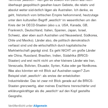
überhaupt geopolitisch gesehen kaum Gebiete, die relativ und
absolut weiter süd-östlich lägen als Australien. Ich denke, es
geht, historisch vom britischen Empire herkommend, heutzutage
unter dem kulturellen Begriff „westlich“ im wesentlichen um den
Kreis der 34 OECD-Staaten (also u.a. USA, Kanada, GB,
Frankreich, Deutschland, Italien, Spanien, Japan, Israel,
Schweiz, aber eben auch Australien und Neuseeland, Südkorea,
Chile und Mexiko). Länder also, die politisch demokratisch
verfasst sind und die wirtschaftlich durch kapitalistische
Marktwirtschaft geprägt sind. Es geht NICHT um große Länder
wie China, Russland, Brasilien, Indien, Südafrika (BRICS-
Staaten) und erst recht nicht um eher kleinere Länder wie Iran,
Venezuela, Bolivien, Ekuador, Syrien, Kuba oder gar Nordkorea.
Was also könnten wir mit Blick auf Australien sagen? Zum
Beispiel statt „westlich“: als erstes der entwickelten
Industrieländer. Das ist zwar mit Blick gerade auf die BRICS-
Staaten grenzwertig, aber meines Erachtens trennschärfer und
erklärungskräftiger als die „westlich“ auf den Kopf gestellte
Geografie.
Veröffentlicht unter
Allgemein