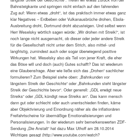
Bahnsteigkante und springen nicht einfach auf den fahrenden
Zug auf: Wenn etwas „droht“, ist das praktisch immer etwas ganz
klar Negatives – Erdbeben oder Vulkanausbrüche drohen, Ebola-
Ausbreitung droht, Dortmund droht abzusteigen. Und selbst wenn
Herr Weselsky wörtlich sagen würde: „Wir drohen mit Streik!“, ist
noch lange nicht ausgemacht, ob dieser oder jeder andere Streik
für die Gesellschaft nicht unter dem Strich, also mittel- und
langfristig, zumindest auch oder sogar überwiegend positive
Wirkungen hat. Weselsky also als Teil von jener Kraft, die eher
das Böse will und doch (auch) Gutes schafft? Das ist wiederum
eine Glaubensfrage. Aber wie ließe sich das „Drohen“ sachlicher
formulieren? Zum Beispiel siehe oben: „Bahnkunden vor
längstem Streik der Geschichte“ oder „Bahnkunden steht längster
Streik der Geschichte bevor“. Oder generell: „GDL erwägt neue
Streiks“ oder „GDL kündigt neue Streiks an“. Das kann mensch
dann gut oder schlecht oder auch unentschieden finden, käme
aber Objektivierung und Einordnung näher als die inflationären
Freifahrtscheine für übermäßige Emotionalisierungen und
Personalisierungen. In der wiederum sehr bemerkenswerten ZDF-
Sendung „Die Anstalt“ hat dazu Max Uthoff am 28.10.2014
Wichtiges gesagt (http://www.youtube.com/watch?