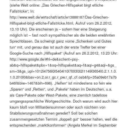
(siehe Welt online: „Das Griechen-Hilfspaket birgt etliche
Fallstricke“; In:
http://www.welt.de/wirtschaft/article13888187/Das-Griechen-
Hilfspaket-birgt-etliche-Fallstricke.html, Aufruf vom 26.2.2012,
13.10 Uhr). Die erscheinen ja – sofern hier eine Steigerung
möglich ist – fast noch sympathischer als die beiden erwähnten
Sprechblasen. Da schwingt ganz vorne „Schenken und Gutes
tun“ mit, und genau das ist auch der erste Treffer bei einer
Google-Suche nach „Hilfspaket“ (Aufruf am 26.2.2012, 13.23 Uhr:
http://www.google.de/#hl=de&sclient=psy-
ab&q=hilfspaket&pbx=1&oq=hilfspaket&aq=f&aqi=g4&aql=&gs_
sm=3&gs_upl=1012l4756l0l5404l10l7l0l3l3l2l1149l3654l0.2.1.1.0.
1.0.2l10l0&bav=on.2,or.r_gc.r_pw.r_qf.,cf.osb&fp=35a09eb17a7b
b46f&biw=1467&bih=696). „Helfen“ ist mindestens so fein wie
„Sparen“ und „Retten“, und „Pakete“ haben im Deutschen, u.a.
als Care-Pakete oder West-Pakete, eine ziemlich tadellose
umgangssprachliche Wortgeschichte. Doch warum wird auch hier
kaum bloß von Milliardensummen oder auch nüchtern von
Stabilisierungsmaßnahmen geredet? Soll bei solchen
zusammengesetzten Termini „doppelt gut“ besser halten, weil die
entsprechenden „marktkonformen“ (Angela Merkel im September