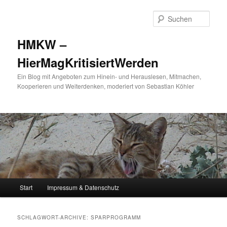
Such
HMKW –
HierMagKritisiertWerden
Ein Blog mit Angeboten zum Hinein- und Herauslesen, Mitmachen,
Kooperieren und Weiterdenken, moderiert von Sebastian Köhler
Hauptmenü
Start
Impressum & Datenschutz
Zum Inhalt wechseln
Zum sekundären Inhalt wechseln
SCHLAGWORT-ARCHIVE:
SPARPROGRAMM