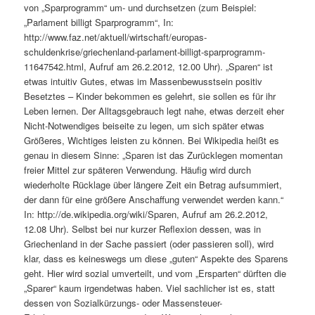
von „Sparprogramm“ um- und durchsetzen (zum Beispiel:
„Parlament billigt Sparprogramm“, In:
http://www.faz.net/aktuell/wirtschaft/europas-
schuldenkrise/griechenland-parlament-billigt-sparprogramm-
11647542.html, Aufruf am 26.2.2012, 12.00 Uhr). „Sparen“ ist
etwas intuitiv Gutes, etwas im Massenbewusstsein positiv
Besetztes – Kinder bekommen es gelehrt, sie sollen es für ihr
Leben lernen. Der Alltagsgebrauch legt nahe, etwas derzeit eher
Nicht-Notwendiges beiseite zu legen, um sich später etwas
Größeres, Wichtiges leisten zu können. Bei Wikipedia heißt es
genau in diesem Sinne: „Sparen ist das Zurücklegen momentan
freier Mittel zur späteren Verwendung. Häufig wird durch
wiederholte Rücklage über längere Zeit ein Betrag aufsummiert,
der dann für eine größere Anschaffung verwendet werden kann.“
In: http://de.wikipedia.org/wiki/Sparen, Aufruf am 26.2.2012,
12.08 Uhr). Selbst bei nur kurzer Reflexion dessen, was in
Griechenland in der Sache passiert (oder passieren soll), wird
klar, dass es keineswegs um diese „guten“ Aspekte des Sparens
geht. Hier wird sozial umverteilt, und vom „Ersparten“ dürften die
„Sparer“ kaum irgendetwas haben. Viel sachlicher ist es, statt
dessen von Sozialkürzungs- oder Massensteuer-