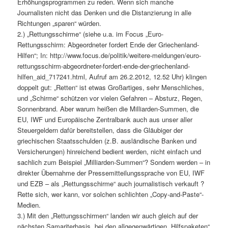
Erhöhungsprogrammen zu reden. Wenn sich manche
Journalisten nicht das Denken und die Distanzierung in alle
Richtungen „sparen“ würden.
2.) „Rettungsschirme“ (siehe u.a. im Focus „Euro-
Rettungsschirm: Abgeordneter fordert Ende der Griechenland-
Hilfen“; In: http://www.focus.de/politik/weitere-meldungen/euro-
rettungsschirm-abgeordneter-fordert-ende-der-griechenland-
hilfen_aid_717241.html, Aufruf am 26.2.2012, 12.52 Uhr) klingen
doppelt gut: „Retten“ ist etwas Großartiges, sehr Menschliches,
und „Schirme“ schützen vor vielen Gefahren – Absturz, Regen,
Sonnenbrand. Aber warum heißen die Milliarden-Summen, die
EU, IWF und Europäische Zentralbank auch aus unser aller
Steuergeldern dafür bereitstellen, dass die Gläubiger der
griechischen Staatsschulden (z.B. ausländische Banken und
Versicherungen) hinreichend bedient werden, nicht einfach und
sachlich zum Beispiel „Milliarden-Summen“? Sondern werden – in
direkter Übernahme der Pressemitteilungssprache von EU, IWF
und EZB – als „Rettungsschirme“ auch journalistisch verkauft ?
Rette sich, wer kann, vor solchen schlichten „Copy-and-Paste“-
Medien.
3.) Mit den „Rettungsschirmen“ landen wir auch gleich auf der
nächsten Samariterbasis, bei den allgegenwärtigen „Hilfspaketen“