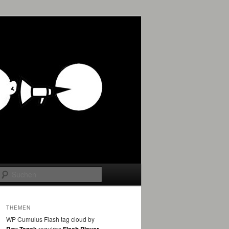
Suchen
THEMEN
WP Cumulus Flash tag cloud by
requires