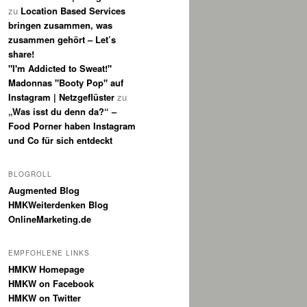
zu
Location Based Services
bringen zusammen, was
zusammen gehört – Let’s
share!
"I'm Addicted to Sweat!"
Madonnas "Booty Pop" auf
Instagram | Netzgeflüster
zu
„Was isst du denn da?“ –
Food Porner haben Instagram
und Co für sich entdeckt
BLOGROLL
Augmented Blog
HMKWeiterdenken Blog
OnlineMarketing.de
EMPFOHLENE LINKS
HMKW Homepage
HMKW on Facebook
HMKW on Twitter