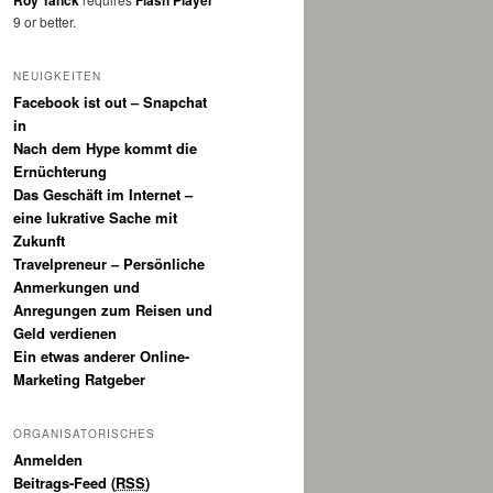
Roy Tanck
Flash Player
9 or better.
NEUIGKEITEN
Facebook ist out – Snapchat
in
Nach dem Hype kommt die
Ernüchterung
Das Geschäft im Internet –
eine lukrative Sache mit
Zukunft
Travelpreneur – Persönliche
Anmerkungen und
Anregungen zum Reisen und
Geld verdienen
Ein etwas anderer Online-
Marketing Ratgeber
ORGANISATORISCHES
Anmelden
Beitrags-Feed (
RSS
)