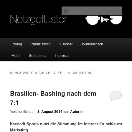
Online Marketing Blog der HMKW
Such
Netzgeflüster
Hauptmenü
Prolog
Publizistisch
Visionär
Journalistisch
Zum
Zum
Mobil
Guidelines
Impressum
Inhalt
sekundären
wechseln
Inhalt
SCHLAGWORT-ARCHIVE:
GUERILLA- MARKETING
wechseln
Brasilien- Bashing nach dem
7:1
Veröffentlicht am
3. August 2014
von
Autorin
Karstadt Sports nutzt die Stimmung im Internet für schlaues
Marketing