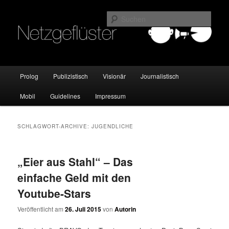
Online Marketing Blog der HMKW
Such
Netzgeflüster
Hauptmenü
Prolog
Publizistisch
Visionär
Journalistisch
Zum
Zum
Mobil
Guidelines
Impressum
Inhalt
sekundären
wechseln
Inhalt
SCHLAGWORT-ARCHIVE:
JUGENDLICHE
wechseln
„Eier aus Stahl“ – Das
einfache Geld mit den
Youtube-Stars
Veröffentlicht am
26. Juli 2015
von
Autorin