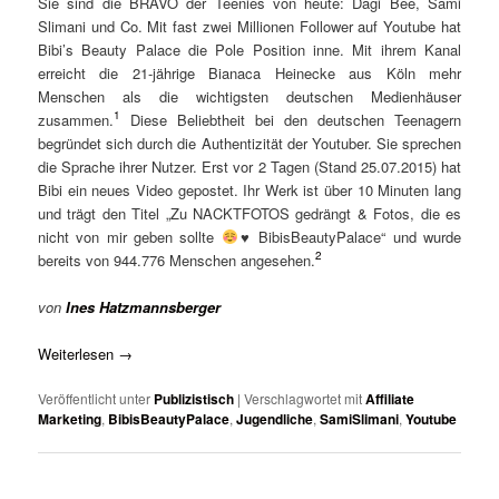
Sie sind die BRAVO der Teenies von heute: Dagi Bee, Sami
Slimani und Co. Mit fast zwei Millionen Follower auf Youtube hat
Bibi’s Beauty Palace die Pole Position inne. Mit ihrem Kanal
erreicht die 21-jährige Bianaca Heinecke aus Köln mehr
Menschen als die wichtigsten deutschen Medienhäuser
1
zusammen.
Diese Beliebtheit bei den deutschen Teenagern
begründet sich durch die Authentizität der Youtuber. Sie sprechen
die Sprache ihrer Nutzer. Erst vor 2 Tagen (Stand 25.07.2015) hat
Bibi ein neues Video gepostet. Ihr Werk ist über 10 Minuten lang
und trägt den Titel „Zu NACKTFOTOS gedrängt & Fotos, die es
nicht von mir geben sollte
♥
BibisBeautyPalace“ und wurde
2
bereits von 944.776 Menschen angesehen.
von
Ines Hatzmannsberger
Weiterlesen
→
Veröffentlicht unter
Publizistisch
|
Verschlagwortet mit
Affiliate
Marketing
,
BibisBeautyPalace
,
Jugendliche
,
SamiSlimani
,
Youtube