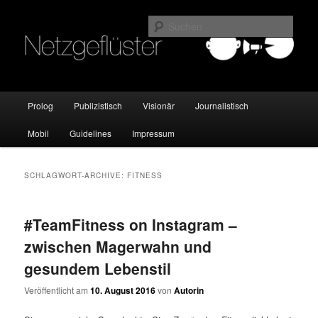
Online Marketing Blog der HMKW
Such
Netzgeflüster
Hauptmenü
Prolog
Publizistisch
Visionär
Journalistisch
Zum
Zum
Mobil
Guidelines
Impressum
Inhalt
sekundären
wechseln
Inhalt
SCHLAGWORT-ARCHIVE:
FITNESS
wechseln
#TeamFitness on Instagram –
zwischen Magerwahn und
gesundem Lebenstil
Veröffentlicht am
10. August 2016
von
Autorin