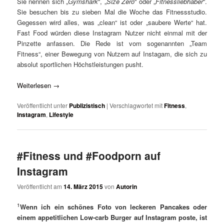
Sie nennen sich „
Gymshark
“, „
Size Zero
“ oder „
Fitnessliebhaber
“.
Sie besuchen bis zu sieben Mal die Woche das Fitnessstudio.
Gegessen wird alles, was „clean“ ist oder „saubere Werte“ hat.
Fast Food würden diese Instagram Nutzer nicht einmal mit der
Pinzette anfassen. Die Rede ist vom sogenannten „Team
Fitness“, einer Bewegung von Nutzern auf Instagam, die sich zu
absolut sportlichen Höchstleistungen pusht.
Weiterlesen
→
Veröffentlicht unter
Publizistisch
|
Verschlagwortet mit
Fitness
,
Instagram
,
Lifestyle
#Fitness und #Foodporn auf
Instagram
Veröffentlicht am
14. März 2015
von
Autorin
1
Wenn ich ein schönes
Foto
von leckeren
Pancakes
oder
einem appetitlichen Low-carb Burger auf Instagram poste, ist