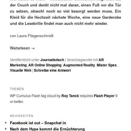
der Couch und denkt nicht mal daran, einen Fuß vor die Tür
zu setzen, obwohl noch so viel besorgt werden muss. Ein
Kleid für die Hochzeit nächste Woche, eine neue Garderobe
und die Lesebrille findet man auch nicht mehr wieder.
von Laura Fliegenschmidt
Weiterlesen
→
Veröffentlicht unter
Journalistisch
|
Verschlagwortet mit
AR
Marketing
,
AR Online Shopping
,
Augmented Reality
,
Mister Spex
,
Visuelle Welt
|
Schreibe eine Antwort
THEMEN
WP Cumulus Flash tag cloud by
Roy Tanck
requires
Flash Player
9
or better.
NEUIGKEITEN
Facebook ist out – Snapchat in
Nach dem Hype kommt die Ernüchterung