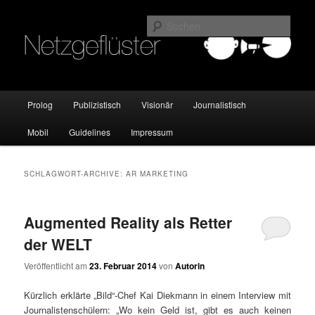
Online Marketing Blog der HMKW
Such
Netzgeflüster
Hauptmenü
Prolog
Publizistisch
Visionär
Journalistisch
Zum
Zum
Mobil
Guidelines
Impressum
Inhalt
sekundären
wechseln
Inhalt
SCHLAGWORT-ARCHIVE:
AR MARKETING
wechseln
Augmented Reality als Retter
der WELT
Veröffentlicht am
23. Februar 2014
von
Autorin
Kürzlich erklärte „Bild“-Chef Kai Diekmann in einem Interview mit
Journalistenschülern: „Wo kein Geld ist, gibt es auch keinen