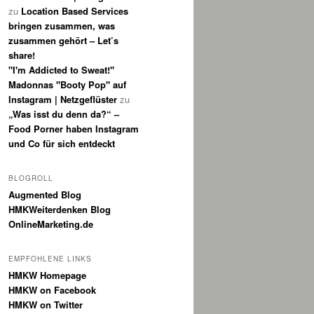
zu
Location Based Services
bringen zusammen, was
zusammen gehört – Let’s
share!
"I'm Addicted to Sweat!"
Madonnas "Booty Pop" auf
Instagram | Netzgeflüster
zu
„Was isst du denn da?“ –
Food Porner haben Instagram
und Co für sich entdeckt
BLOGROLL
Augmented Blog
HMKWeiterdenken Blog
OnlineMarketing.de
EMPFOHLENE LINKS
HMKW Homepage
HMKW on Facebook
HMKW on Twitter