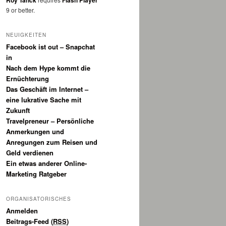
Roy Tanck
Flash Player
9 or better.
NEUIGKEITEN
Facebook ist out – Snapchat
in
Nach dem Hype kommt die
Ernüchterung
Das Geschäft im Internet –
eine lukrative Sache mit
Zukunft
Travelpreneur – Persönliche
Anmerkungen und
Anregungen zum Reisen und
Geld verdienen
Ein etwas anderer Online-
Marketing Ratgeber
ORGANISATORISCHES
Anmelden
Beitrags-Feed (
RSS
)