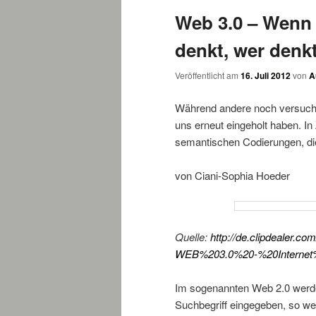
Web 3.0 – Wenn 
wechseln
denkt, wer denk
Veröffentlicht am
16. Juli 2012
von
A
Während andere noch versuche
uns erneut eingeholt haben. In
semantischen Codierungen, die
von Ciani-Sophia Hoeder
Quelle:
http://de.clipdealer.c
WEB%203.0%20-%20Internet%
Im sogenannten Web 2.0 werden 
Suchbegriff eingegeben, so wer