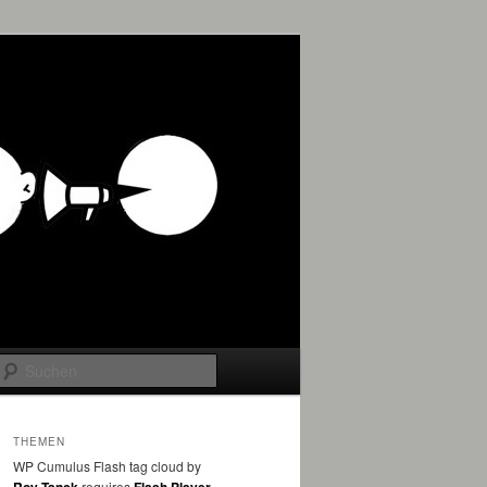
Suchen
THEMEN
WP Cumulus Flash tag cloud by
requires