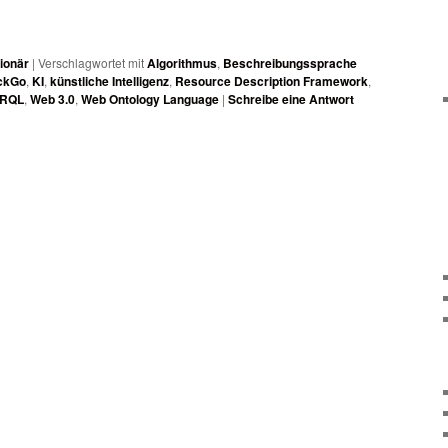
ionär
|
Verschlagwortet mit
Algorithmus
,
Beschreibungssprache
ckGo
,
KI
,
künstliche Intelligenz
,
Resource Description Framework
,
RQL
,
Web 3.0
,
Web Ontology Language
|
Schreibe eine Antwort