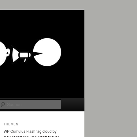
Suchen
THEMEN
WP Cumulus Flash tag cloud by
requires