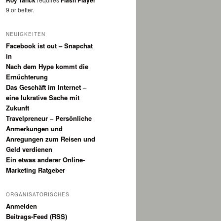
Roy Tanck
Flash Player
9 or better.
NEUIGKEITEN
Facebook ist out – Snapchat
in
Nach dem Hype kommt die
Ernüchterung
Das Geschäft im Internet –
eine lukrative Sache mit
Zukunft
Travelpreneur – Persönliche
Anmerkungen und
Anregungen zum Reisen und
Geld verdienen
Ein etwas anderer Online-
Marketing Ratgeber
ORGANISATORISCHES
Anmelden
Beitrags-Feed (
RSS
)