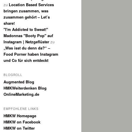
zu
Location Based Services
bringen zusammen, was
zusammen gehört – Let’s
share!
"I'm Addicted to Sweat!"
Madonnas "Booty Pop" auf
Instagram | Netzgeflüster
zu
„Was isst du denn da?“ –
Food Porner haben Instagram
und Co für sich entdeckt
BLOGROLL
Augmented Blog
HMKWeiterdenken Blog
OnlineMarketing.de
EMPFOHLENE LINKS
HMKW Homepage
HMKW on Facebook
HMKW on Twitter