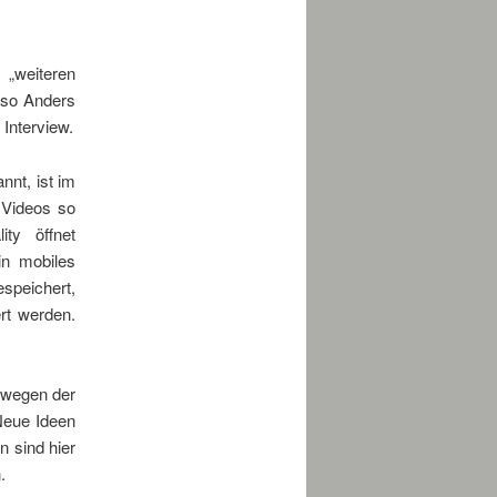
weiteren
so Anders
Interview.
nnt, ist im
 Videos so
ty öffnet
in mobiles
espeichert,
rt werden.
ewegen der
Neue Ideen
 sind hier
.