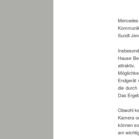
Mercede
Kommunik
Sundt Jen
Insbesonde
Hause Ben
attrakti
Möglichke
Endgerät w
die durch
Das Ergebn
Obwohl ke
Kamera od
können so
am wichti