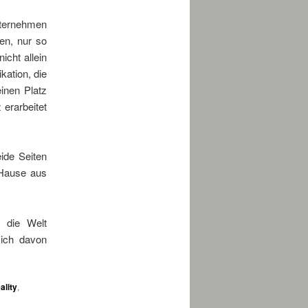
Unternehmen
fen, nur so
icht allein
ation, die
einen Platz
erarbeitet
ide Seiten
 Hause aus
h die Welt
sich davon
lity
,