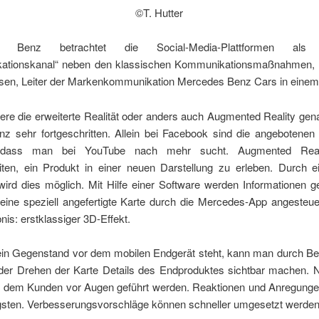
©T. Hutter
s Benz betrachtet die Social-Media-Plattformen als „
ationskanal“ neben den klassischen Kommunikationsmaßnahmen, 
sen, Leiter der Markenkommunikation Mercedes Benz Cars in einem 
re die erweiterte Realität oder anders auch Augmented Reality gena
z sehr fortgeschritten. Allein bei Facebook sind die angebotenen
v, dass man bei YouTube nach mehr sucht. Augmented Reali
iten, ein Produkt in einer neuen Darstellung zu erleben. Durch e
ird dies möglich. Mit Hilfe einer Software werden Informationen g
 eine speziell angefertigte Karte durch die Mercedes-App angesteue
is: erstklassiger 3D-Effekt.
in Gegenstand vor dem mobilen Endgerät steht, kann man durch B
er Drehen der Karte Details des Endproduktes sichtbar machen. 
 dem Kunden vor Augen geführt werden. Reaktionen und Anregungen
gsten. Verbesserungsvorschläge können schneller umgesetzt werden