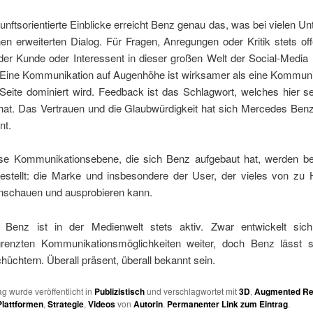
nftsorientierte Einblicke erreicht Benz genau das, was bei vielen 
nen erweiterten Dialog. Für Fragen, Anregungen oder Kritik stets of
 der Kunde oder Interessent in dieser großen Welt der Social-Media n
 Eine Kommunikation auf Augenhöhe ist wirksamer als eine Kommunik
Seite dominiert wird. Feedback ist das Schlagwort, welches hier s
hat. Das Vertrauen und die Glaubwürdigkeit hat sich Mercedes Benz 
nt.
se Kommunikationsebene, die sich Benz aufgebaut hat, werden be
gestellt: die Marke und insbesondere der User, der vieles von zu
schauen und ausprobieren kann.
Benz ist in der Medienwelt stets aktiv. Zwar entwickelt sic
renzten Kommunikationsmöglichkeiten weiter, doch Benz lässt 
chüchtern. Überall präsent, überall bekannt sein.
ag wurde veröffentlicht in
Publizistisch
und verschlagwortet mit
3D
,
Augmented Rea
Plattformen
,
Strategie
,
Videos
von
Autorin
.
Permanenter Link zum Eintrag
.