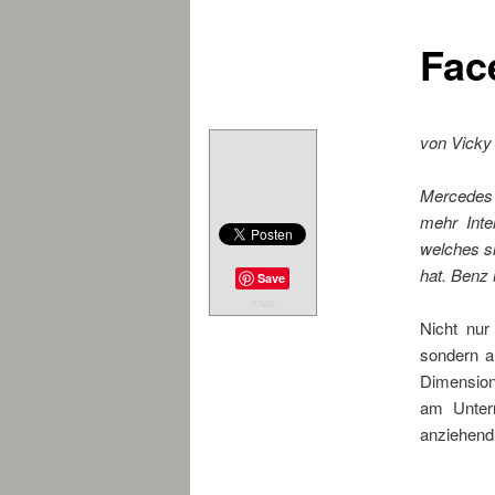
Fac
von Vicky 
Mercedes
mehr Int
welches si
hat. Benz 
Save
SUMO
Nicht nur
sondern a
Dimension 
am Unter
anziehend