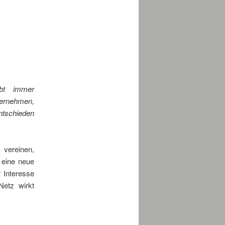
ibt immer
ernehmen,
entschieden
 vereinen,
 eine neue
r Interesse
etz wirkt