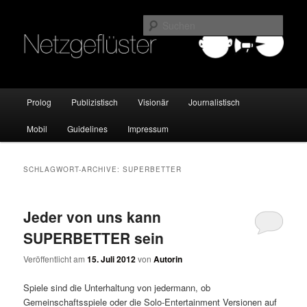
Online Marketing Blog der HMKW
Such
Netzgeflüster
Hauptmenü
Prolog
Publizistisch
Visionär
Journalistisch
Zum
Zum
Mobil
Guidelines
Impressum
Inhalt
sekundären
wechseln
Inhalt
SCHLAGWORT-ARCHIVE:
SUPERBETTER
wechseln
Jeder von uns kann
SUPERBETTER sein
Veröffentlicht am
15. Juli 2012
von
Autorin
Spiele sind die Unterhaltung von jedermann, ob
Gemeinschaftsspiele oder die Solo-Entertainment Versionen auf