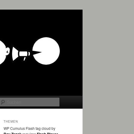
Suchen
THEMEN
WP Cumulus Flash tag cloud by
requires