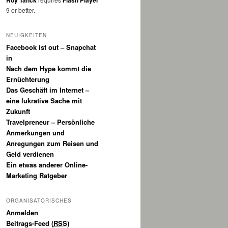
Roy Tanck
Flash Player
9 or better.
NEUIGKEITEN
Facebook ist out – Snapchat
in
Nach dem Hype kommt die
Ernüchterung
Das Geschäft im Internet –
eine lukrative Sache mit
Zukunft
Travelpreneur – Persönliche
Anmerkungen und
Anregungen zum Reisen und
Geld verdienen
Ein etwas anderer Online-
Marketing Ratgeber
ORGANISATORISCHES
Anmelden
Beitrags-Feed (
RSS
)