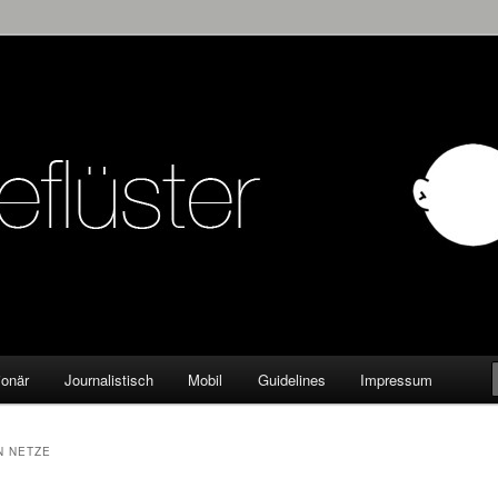
KW
ionär
Journalistisch
Mobil
Guidelines
Impressum
N NETZE