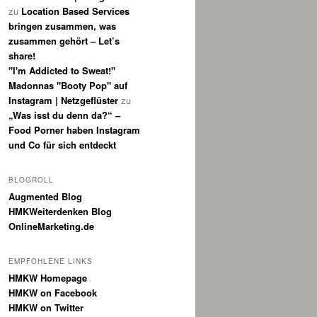
zu
Location Based Services
bringen zusammen, was
zusammen gehört – Let’s
share!
"I'm Addicted to Sweat!"
Madonnas "Booty Pop" auf
Instagram | Netzgeflüster
zu
„Was isst du denn da?“ –
Food Porner haben Instagram
und Co für sich entdeckt
BLOGROLL
Augmented Blog
HMKWeiterdenken Blog
OnlineMarketing.de
EMPFOHLENE LINKS
HMKW Homepage
HMKW on Facebook
HMKW on Twitter