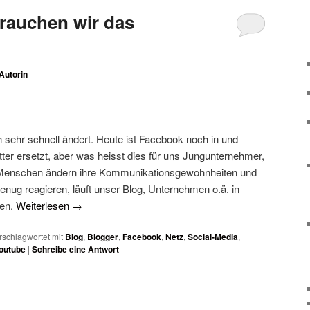
brauchen wir das
Autorin
ch sehr schnell ändert. Heute ist Facebook noch in und
ter ersetzt, aber was heisst dies für uns Jungunternehmer,
 Menschen ändern ihre Kommunikationsgewohnheiten und
genug reagieren, läuft unser Blog, Unternehmen o.ä. in
ten.
Weiterlesen
→
rschlagwortet mit
Blog
,
Blogger
,
Facebook
,
Netz
,
Social-Media
,
outube
|
Schreibe eine Antwort