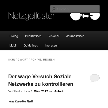
Online Marketing Blog der HMKW
Such
Netzgeflüster
Hauptmenü
Prolog
Publizistisch
Visionär
Journalistisch
Zum
Zum
Mobil
Guidelines
Impressum
Inhalt
sekundären
wechseln
Inhalt
SCHLAGWORT-ARCHIVE:
REGELN
wechseln
Der wage Versuch Soziale
Netzwerke zu kontrollieren
Veröffentlicht am
5. März 2012
von
Autorin
Von Carolin Ruff