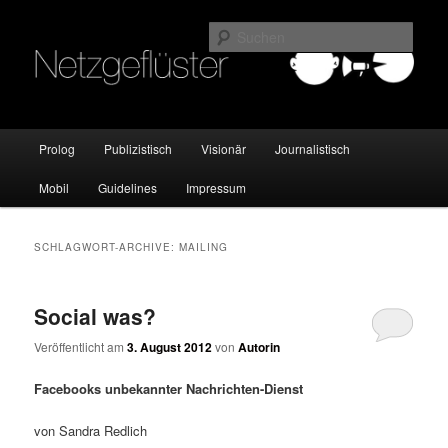
Online Marketing Blog der HMKW
Such
Netzgeflüster
Hauptmenü
Prolog
Publizistisch
Visionär
Journalistisch
Zum
Zum
Mobil
Guidelines
Impressum
Inhalt
sekundären
wechseln
Inhalt
SCHLAGWORT-ARCHIVE:
MAILING
wechseln
Social was?
Veröffentlicht am
3. August 2012
von
Autorin
Facebooks unbekannter Nachrichten-Dienst
von Sandra Redlich