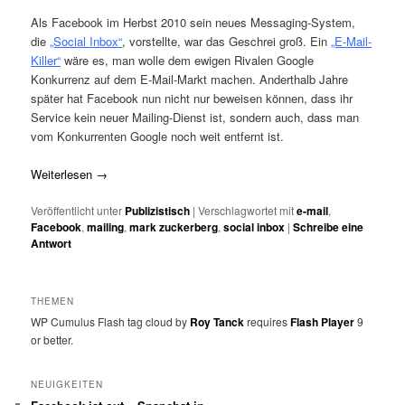
Als Facebook im Herbst 2010 sein neues Messaging-System,
die
„Social Inbox“
, vorstellte, war das Geschrei groß. Ein
„E-Mail-
Killer“
wäre es, man wolle dem ewigen Rivalen Google
Konkurrenz auf dem E-Mail-Markt machen. Anderthalb Jahre
später hat Facebook nun nicht nur beweisen können, dass ihr
Service kein neuer Mailing-Dienst ist, sondern auch, dass man
vom Konkurrenten Google noch weit entfernt ist.
Weiterlesen
→
Veröffentlicht unter
Publizistisch
|
Verschlagwortet mit
e-mail
,
Facebook
,
mailing
,
mark zuckerberg
,
social inbox
|
Schreibe eine
Antwort
THEMEN
WP Cumulus Flash tag cloud by
Roy Tanck
requires
Flash Player
9
or better.
NEUIGKEITEN