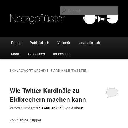
Online Marketing Blog der HMKW
Such
Netzgeflüster
Hauptmenü
Prolog
Publizistisch
Visionär
Journalistisch
Zum
Zum
Mobil
Guidelines
Impressum
Inhalt
sekundären
wechseln
Inhalt
SCHLAGWORT-ARCHIVE:
KARDINÄLE TWEETEN
wechseln
Wie Twitter Kardinäle zu
Eidbrechern machen kann
Veröffentlicht am
27. Februar 2013
von
Autorin
von Sabine Küpper