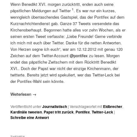
Wenn Benedikt XVI. morgen zurücktritt, enden auch seine
1
päpstlichen Meldungen auf Twitter
. Es war nur ein kurzes,
wenngleich überraschendes Gastspiel, das der Pontifex auf dem
Kurznachrichtendienst gab. Ganze 37 Tweets versendete das
Kirchenoberhaupt. Begonnen hatte alles vor zehn Wochen, als er
seinen ersten Tweet verfasste: „Liebe Freunde! Gerne verbinde
ich mich mit euch über Twitter. Danke für die netten Antworten.
Von Herzen segne ich euch“, war am 12.12.2012 mit genau 120
Zeichen auf dem Twitter-Account
@pontifex
zu lesen. Morgen
endet das päpstliche Zwitschern mit dem Rücktritt Benedikt
XVI.. Doch der Papst war nicht der einzige Kirchenmann, der
twitterte. Bereits jetzt wird spekuliert, wer das Twitter-Leck bei
der Pontifex-Wahl sein könnte.
Weiterlesen
→
Veröffentlicht unter
Journalistisch
|
Verschlagwortet mit
Eidbrecher
,
Kardinäle tweeten
,
Papst tritt zurück
,
Pontifex
,
Twitter-Leck
|
Schreibe eine Antwort