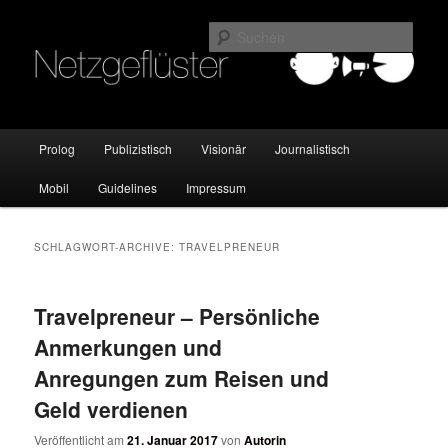
Online Marketing Blog der HMKW
Such
Netzgeflüster
Hauptmenü
Prolog
Publizistisch
Visionär
Journalistisch
Zum
Zum
Mobil
Guidelines
Impressum
Inhalt
sekundären
wechseln
Inhalt
SCHLAGWORT-ARCHIVE:
TRAVELPRENEUR
wechseln
Travelpreneur – Persönliche
Anmerkungen und
Anregungen zum Reisen und
Geld verdienen
Veröffentlicht am
21. Januar 2017
von
Autorin