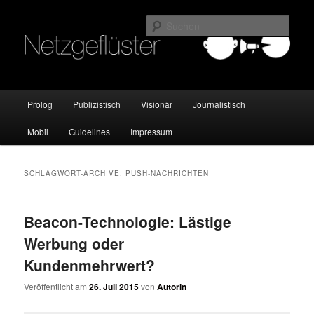
Online Marketing Blog der HMKW
Such
Netzgeflüster
Hauptmenü
Prolog
Publizistisch
Visionär
Journalistisch
Zum
Zum
Mobil
Guidelines
Impressum
Inhalt
sekundären
wechseln
Inhalt
SCHLAGWORT-ARCHIVE:
PUSH-NACHRICHTEN
wechseln
Beacon-Technologie: Lästige
Werbung oder
Kundenmehrwert?
Veröffentlicht am
26. Juli 2015
von
Autorin