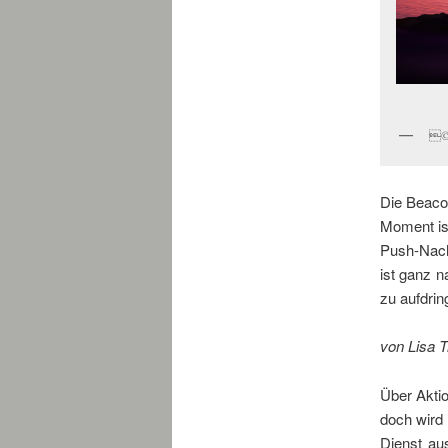
© 
Die Beacon
Moment is
Push-Nach
ist ganz n
zu aufdring
von Lisa T
Über Aktio
doch wird 
Dienst au