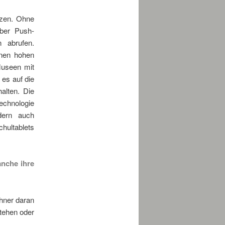
tzen. Ohne
ber Push-
 abrufen.
inen hohen
Museen mit
 es auf die
alten. Die
echnologie
dern auch
hultablets
anche ihre
hner daran
stehen oder