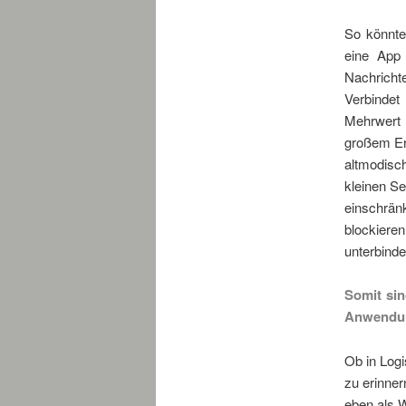
So könnte
eine App
Nachrich
Verbindet
Mehrwert 
großem Erk
altmodisc
kleinen S
einschrä
blockiere
unterbind
Somit sin
Anwendu
Ob in Log
zu erinner
eben als 