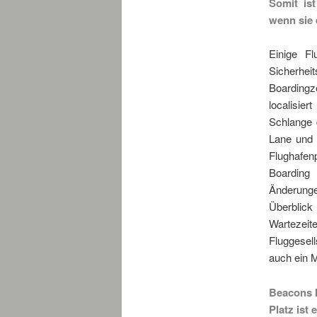
Somit is
wenn sie 
Einige F
Sicherhei
Boardingz
localisie
Schlange d
Lane und 
Flughafe
Boarding
Änderunge
Überblick
Wartezeit
Fluggesell
auch ein M
Beacons k
Platz ist