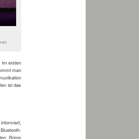
note]
. Im ersten
ekommt man
munikation
len ist das
informiert,
 Bluetooth-
ten, Büros