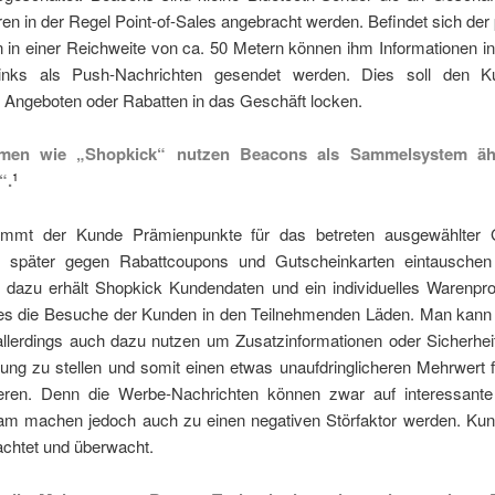
en in der Regel Point-of-Sales angebracht werden. Befindet sich der 
 in einer Reichweite von ca. 50 Metern können ihm Informationen i
Links als Push-Nachrichten gesendet werden. Dies soll den K
n Angeboten oder Rabatten in das Geschäft locken.
men wie „Shopkick“ nutzen Beacons als Sammelsystem äh
“.
1
ommt der Kunde Prämienpunkte für das betreten ausgewählter G
r später gegen Rabattcoupons und Gutscheinkarten eintauschen
dazu erhält Shopkick Kundendaten und ein individuelles Warenpro
dies die Besuche der Kunden in den Teilnehmenden Läden. Man kann 
llerdings auch dazu nutzen um Zusatzinformationen oder Sicherhei
gung zu stellen und somit einen etwas unaufdringlicheren Mehrwert 
eren. Denn die Werbe-Nachrichten können zwar auf interessant
m machen jedoch auch zu einen negativen Störfaktor werden. Kun
achtet und überwacht.