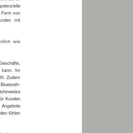
potenzielle
n Form von
unden mit
nlich wie
eschäfte,
 kann. Im
fil. Zudem
Bluetooth-
tshinweise
für Kunden
e Angebote
den fühlen