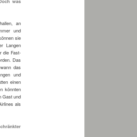
 Doch was
allen, an
ummer und
können sie
der Langen
r die Fast-
erden. Das
 wann das
ungen und
tten einen
en könnten
n Gast und
irlines als
schränkter