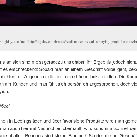
digiday.com [note]http://digiday.com/brands/retail-marketers-quit-annoying-people-beacons/[/
s an sich sind meist geradezu unsichtbar, ihr Ergebnis jedoch nicht
t es erschreckend: Sobald man an einem Geschäft vorbei geht, b
richten mit Angeboten, die uns in die Läden locken sollen. Die Kom
ah am Kunden und man fühlt sich persönlich angesprochen, doch vie
lich.
rödel
nen in Lieblingsläden und über favorisierte Produkte wird man gerne 
man auch hier mit Nachrichten überhäuft, wird schonmal schnell der
sgeschaltet. Beacons sind kleine Bluetooth-Sender die an Geschäf