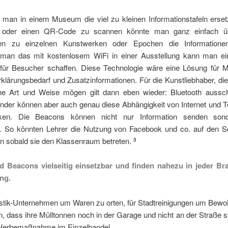
 man in einem Museum die viel zu kleinen Informationstafeln erse
 oder einen QR-Code zu scannen könnte man ganz einfach ü
ten zu einzelnen Kunstwerken oder Epochen die Informationen
 man das mit kostenlosem WiFi in einer Ausstellung kann man e
für Besucher schaffen. Diese Technologie wäre eine Lösung für 
lärungsbedarf und Zusatzinformationen. Für die Kunstliebhaber, die
he Art und Weise mögen gilt dann eben wieder: Bluetooth aussch
ender können aber auch genau diese Abhängigkeit von Internet und T
nken. Die Beacons können nicht nur Information senden son
n. So könnten Lehrer die Nutzung von Facebook und co. auf den Sc
en sobald sie den Klassenraum betreten.
3
d Beacons vielseitig einsetzbar und finden nahezu in jeder Br
ng.
istik-Unternehmen um Waren zu orten, für Stadtreinigungen um Bewo
n, dass ihre Mülltonnen noch in der Garage und nicht an der Straße 
Werbemaßnahme im Einzelhandel.