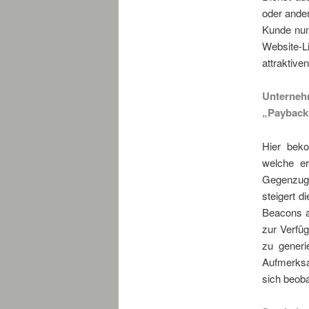
oder ander
Kunde nun
Website-
attraktive
Unterneh
„Payback
Hier bek
welche e
Gegenzug 
steigert 
Beacons a
zur Verfü
zu generi
Aufmerksa
sich beob