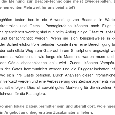
t die Meinung zur Beacon-Technologie meist zwiegespalten.
einen echten Mehrwert für uns beinhaltet?
lughäfen testen bereits die Anwendung von Beacons in Warteh
tskontrollen und Gates.
Passagierdaten könnten nach Flugn
2
eit gespeichert werden; sind nun beim Abflug einige Gäste zu spät 
rt und benachrichtigt werden. Wenn sie sich beispielsweise in 
er Sicherheitskontrolle befinden könnte ihnen eine Berechtigung fü
der schnellste Weg zum Gate auf ihrem Smartphone angezeigt w
npersonal wüsste nun, wie lange die Maschine warten muss und
 der Gäste abgeschlossen sein wird. Zudem könnten Verspät
n der Gates kommuniziert werden und die Fluggesellschaften hä
 wo sich ihre Gäste befinden. Durch Analysen dieser Information
en verkürzt werden und eine Verbesserung des Zeitmanagements vo
schaft erfolgen. Dies ist sowohl gutes Marketing für die einzelnen A
ehrwert für die Passagiere.
önnen lokale Datenübermittler sein und überall dort, wo einge
 ein Angebot an unbegrenztem Zusatzmaterial liefern.