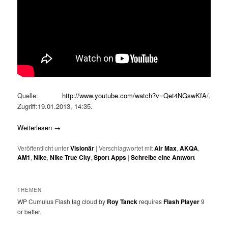
Quelle:
http://www.youtube.com/watch?v=Qet4NGswKfA
/,
Zugriff:19.01.2013, 14:35.
Weiterlesen
→
Veröffentlicht unter
Visionär
|
Verschlagwortet mit
Air Max
,
AKQA
,
AM1
,
Nike
,
Nike True City
,
Sport Apps
|
Schreibe eine Antwort
THEMEN
WP Cumulus Flash tag cloud by
Roy Tanck
requires
Flash Player
9
or better.