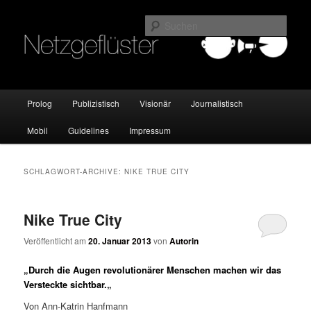
Online Marketing Blog der HMKW
Such
Netzgeflüster
Hauptmenü
Prolog
Publizistisch
Visionär
Journalistisch
Zum
Zum
Mobil
Guidelines
Impressum
Inhalt
sekundären
wechseln
Inhalt
SCHLAGWORT-ARCHIVE:
NIKE TRUE CITY
wechseln
Nike True City
Veröffentlicht am
20. Januar 2013
von
Autorin
„Durch die Augen revolutionärer Menschen machen wir das
Versteckte sichtbar.
„
Von Ann-Katrin Hanfmann