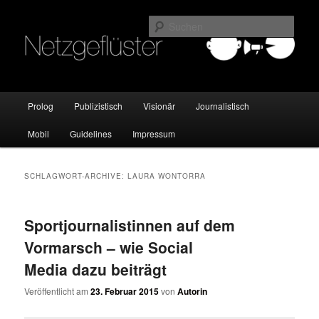
Online Marketing Blog der HMKW
Such
Netzgeflüster
Hauptmenü
Prolog
Publizistisch
Visionär
Journalistisch
Zum
Zum
Mobil
Guidelines
Impressum
Inhalt
sekundären
wechseln
Inhalt
SCHLAGWORT-ARCHIVE:
LAURA WONTORRA
wechseln
Sportjournalistinnen auf dem
Vormarsch – wie Social
Media dazu beiträgt
Veröffentlicht am
23. Februar 2015
von
Autorin