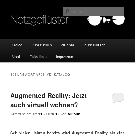
Online Marketing Blog der HMKW
Such
Netzgeflüster
Hauptmenü
Prolog
Publizistisch
Visionär
Journalistisch
Zum
Zum
Mobil
Guidelines
Impressum
Inhalt
sekundären
wechseln
Inhalt
SCHLAGWORT-ARCHIVE:
KATALOG
wechseln
Augmented Reality: Jetzt
auch virtuell wohnen?
Veröffentlicht am
21. Juli 2013
von
Autorin
Seit vielen Jahren bereits wird Augmented Reality als eine