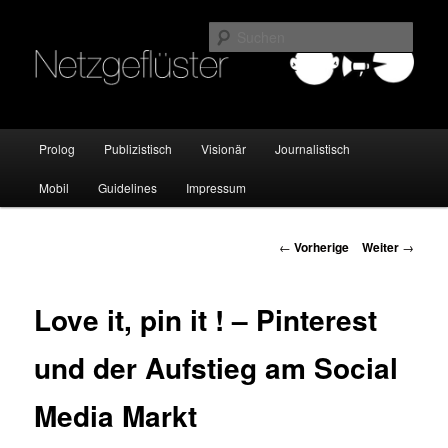
Online Marketing Blog der HMKW
Such
Netzgeflüster
Hauptmenü
Prolog
Publizistisch
Visionär
Journalistisch
Zum
Mobil
Guidelines
Impressum
Inhalt
wechseln
Beitrags-
←
Vorherige
Weiter
→
Navigation
Love it, pin it ! – Pinterest
und der Aufstieg am Social
Media Markt