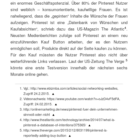
ein enormes Geschäftspotenzial. Über 80% der Pinterest Nutzer
sind weiblich – konsumorientierte, kaufwillige Frauen. Es ist
naheliegend, dass die „gepinten“ Inhalte die Wünsche der Frauen
aufzeigen. Pinterest ist eine „Datenbank von Wünschen und
4
Kaufabsichten“, schrieb dazu das US-Magazin The Atlantic
.
Neusten Medienberichten zufolge soll Pinterest an einem neu
einzuführenden Kauf Button arbeiten, der es den Nutzern
ermöglichen soll, Produkte direkt auf der Seite kaufen zu können.
Für den Kauf müssten die Nutzer Pinterest also nicht über
5
weiterführende Links verlassen. Laut der US-Zeitung The Verge
könnte eine erste Testversion innerhalb der nächsten sechs
Monate online gehen.
Vgl.: http://www.ebizmba.com/articles/social-networking-websites,
Zugriff 24.2.2015.
▲
Videonachweis: https://www.youtube.com/watch?v=oJzD4vF5dFA,
Zugriff: 24.02.2015.
▲
http://onlinemarketing.de/news/pinterest-fuer-dein-unternehmen-
sinnvoll-oder-nicht
▲
http://www.theatlantic.com/technology/archive/2014/07/what-is-
pinterest-a-database-of-intentions/375365/
▲
http://www.theverge.com/2015/2/12/8031199/pinterest-is-
reportedly-adding-buy-button
▲