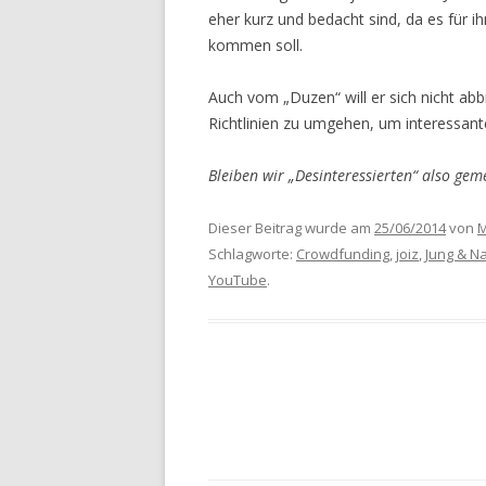
eher kurz und bedacht sind, da es für
kommen soll.
Auch vom „Duzen“ will er sich nicht abb
Richtlinien zu umgehen, um interessan
Bleiben wir „Desinteressierten“ also ge
Dieser Beitrag wurde am
25/06/2014
von
M
Schlagworte:
Crowdfunding
,
joiz
,
Jung & Na
YouTube
.