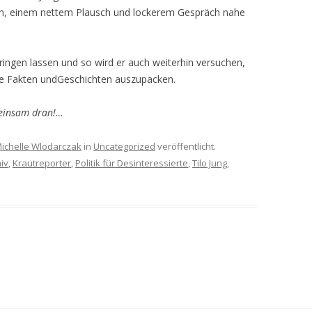
 ihn, einem nettem Plausch und lockerem Gespräch nahe
ringen lassen und so wird er auch weiterhin versuchen,
te Fakten undGeschichten auszupacken.
meinsam dran!…
ichelle Wlodarczak
in
Uncategorized
veröffentlicht.
iv
,
Krautreporter
,
Politik für Desinteressierte
,
Tilo Jung
,