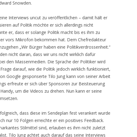
 Edward Snowden.
ine Interviews uncut zu veröffentlichen – damit hält er
isieren auf Politik möchte er sich allerdings nicht
hnte er, dass er solange Politik macht bis es ihm zu
itiker vors Mikrofon bekommen hat. Dem Chefredakteur
nzugehen „Wir Bürger haben eine Politikverdrossenheit.“
n nicht daran, dass wir uns nicht wirklich dafür
r bei den Massenmedien. Die Sprache der Politiker wird
rage darauf, wie die Politik jedoch wirklich funktioniert,
von Google gesponserte Tilo Jung kann von seiner Arbeit
fangs erfreute er sich über Sponsoren zur Beisteuerung
n Handy, um die Videos zu drehen. Nun kann er seine
umsetzen.
folgreich, dass diese im Sendeplan fest verankert wurde
ach nur 10 Folgen erreichte er ein positives Feedback.
markantes Stilmittel sind, erlauben es ihm nicht zuletzt
alist. Tilo Jung achtet auch darauf das seine Interviews