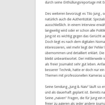
durch seine Enthüllungsreportage mit
Des weiteren bevorzugt es Tilo Jung , se
natürlich auch die Authentizität. Spezial
ausschließlich. In einem Interview erwä
langweilig wird oder er schon alle Pol
Jung ist es wichtig gegen das Gerücht a
Doch liegt es nach dem digitalen Nomade
interessieren, viel mehr liegt der Fehle
übernommen und detailliert erklärt. Die F
bleibt unbeantwortet. Der mittlerweile 
als freier Journalist sehr gut leben. An
besserer Technik, hatte er doch nur ei
Themen mit professionellen Kameras 
Seine Sendung „Jung & Naiv“ läuft so er
und als dauerhaft geplant ist. Bereits n
Seine „naiven“ Fragen, die für Jung ein 
freier zu agieren als jeder andere Journ