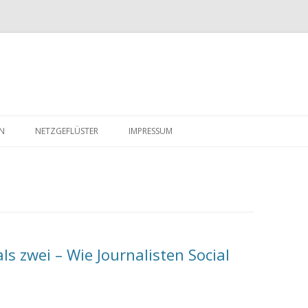
Zum
Inhalt
EN
NETZGEFLÜSTER
IMPRESSUM
springen
s zwei – Wie Journalisten Social