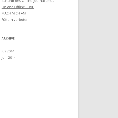
Zukunft des Online-Journalismus
h
On and Offline LOVE
:
MACH MICH AN!
Füttern verboten
ARCHIVE
Juli 2014
Juni 2014