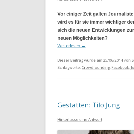
Vor
einiger Zeit galten Journalist
wird es für sie immer wichtiger de
sich die neuen Entwicklungen zu
neuen Möglichkeiten
?
Weiterlesen
→
Dieser Beitrag wurde am
25/06/2014
von
S
Schlagworte:
Crowdfounding
,
Facebook
,
J
Gestatten: Tilo Jung
Hinterlasse eine Antwort