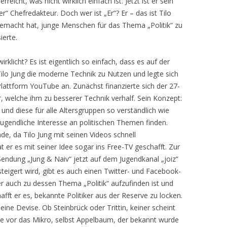
icht, was nicht wirklich einfach ist. Jetzt ist er sein
r“ Chefredakteur. Doch wer ist „Er“? Er – das ist Tilo
gemacht hat, junge Menschen für das Thema „Politik“ zu
ierte.
irklicht? Es ist eigentlich so einfach, dass es auf der
Tilo Jung die moderne Technik zu Nutzen und legte sich
Plattform YouTube an. Zunächst finanzierte sich der 27-
r, welche ihm zu besserer Technik verhalf. Sein Konzept:
t und diese für alle Altersgruppen so verständlich wie
ugendliche Interesse an politischen Themen finden.
e, da Tilo Jung mit seinen Videos schnell
t er es mit seiner Idee sogar ins Free-TV geschafft. Zur
endung „Jung & Naiv“ jetzt auf dem Jugendkanal „joiz“
teigert wird, gibt es auch einen Twitter- und Facebook-
r auch zu dessen Thema „Politik“ aufzufinden ist und
ft er es, bekannte Politiker aus der Reserve zu locken.
ine Devise. Ob Steinbrück oder Trittin, keiner scheint
le vor das Mikro, selbst Appelbaum, der bekannt wurde