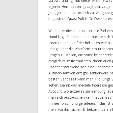
„Crowdfunding“ hat dieser Mann etwas erre
eigener Herr, besser gesagt sein „eigene
Jung. Jemand, der es sich zur Aufgabe 
begeistern. Quasi Politik für Desinteress
Wie hat er dieses ambitionierte Ziel verw
Hand liegt. Für seine Idee machte sich 
einen Channel auf der beliebten Video-
Jährige über die Plattform Krautreporte
Fragen zu stellen, die sonst keiner stell
möglich auszuformulieren, damit auch J
Rasant entwickelte sich eine Fangemeind
Aufmerksamkeit erregte. Mittlerweile ha
besten Sendezeit kann man Tilo Jungs S
sehen. Damit das mediale Interesse ges
Account, wo aktuelles zur Sendung, abe
man sich austauschen kann. Zudem schaf
Immer forsch und geradeaus – das ist se
mehr vor ihm sicher. Er bekommt sie al