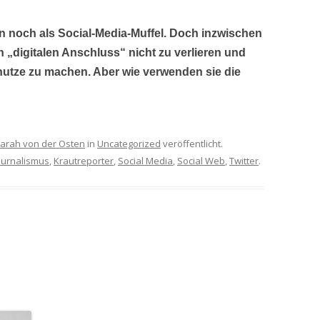
en noch als Social-Media-Muffel. Doch inzwischen
n „digitalen Anschluss“ nicht zu verlieren und
nutze zu machen. Aber wie verwenden sie die
arah von der Osten
in
Uncategorized
veröffentlicht.
ournalismus
,
Krautreporter
,
Social Media
,
Social Web
,
Twitter
.