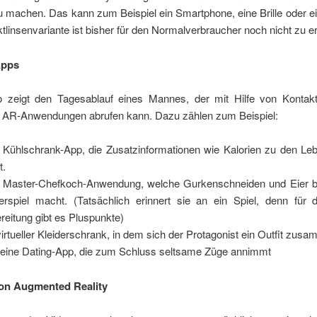
u machen. Das kann zum Beispiel ein Smartphone, eine Brille oder e
tlinsenvariante ist bisher für den Normalverbraucher noch nicht zu e
Apps
 zeigt den Tagesablauf eines Mannes, der mit Hilfe von Kontaktl
 AR-Anwendungen abrufen kann. Dazu zählen zum Beispiel:
 Kühlschrank-App, die Zusatzinformationen wie Kalorien zu den Leb
t.
 Master-Chefkoch-Anwendung, welche Gurkenschneiden und Eier 
erspiel macht. (Tatsächlich erinnert sie an ein Spiel, denn für di
reitung gibt es Pluspunkte)
virtueller Kleiderschrank, in dem sich der Protagonist ein Outfit zusa
eine Dating-App, die zum Schluss seltsame Züge annimmt
von Augmented Reality