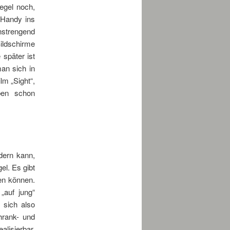
iegel noch,
 Handy ins
anstrengend
ildschirme
später ist
an sich in
lm „Sight“,
aben schon
dern kann,
el. Es gibt
en können.
„auf jung“
sich also
hrank- und
alisierbar.