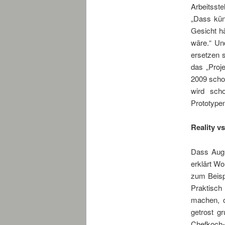
Arbeitsste
„Dass kün
Gesicht hä
wäre.“ Un
ersetzen 
das „Proj
2009 schon
wird scho
Prototypen
Reality vs
Dass Augm
erklärt Wo
zum Beisp
Praktisch
machen, 
getrost g
Chefkoch-A