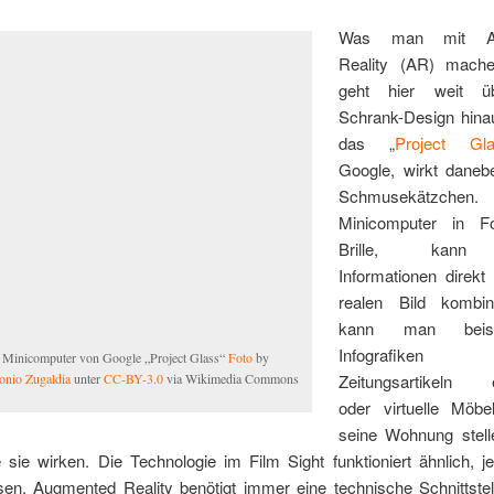
Was man mit Au
Reality (AR) mache
geht hier weit ü
Schrank-Design hina
das „
Project Gl
Google, wirkt daneb
Schmusekätzch
Minicomputer in F
Brille, kann d
Informationen direkt
realen Bild kombin
kann man beispi
Infografiken
 Minicomputer von Google „Project Glass“
Foto
by
onio Zugaldia
unter
CC-BY-3.0
via Wikimedia Commons
Zeitungsartikeln e
oder virtuelle Möbe
seine Wohnung stel
 sie wirken. Die Technologie im Film Sight funktioniert ähnlich, j
nsen. Augmented Reality benötigt immer eine technische Schnittstel