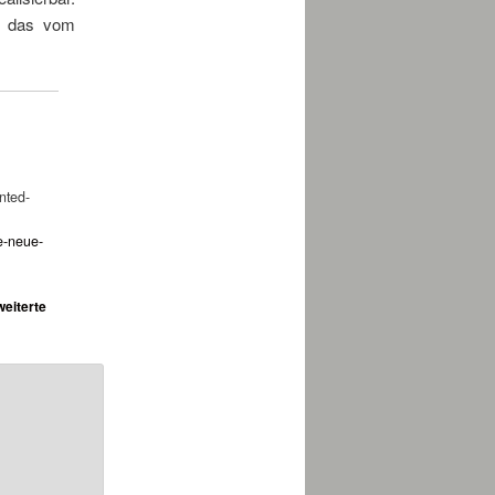
an das vom
nted-
e-neue-
weiterte