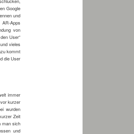
schlucken,
ben Google
kennen und
em AR-Apps
indung von
r den User“
und vieles
azu kommt
nd die User
welt immer
 vor kurzer
ei wurden
kurzer Zeit
n man sich
ressen und