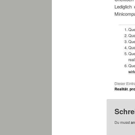
Lediglich
Minicomput
Que
Que
Que
Que
Que
real
Que
wir
Dieser Eintr
Realität
,
pro
Schre
Du musst
an