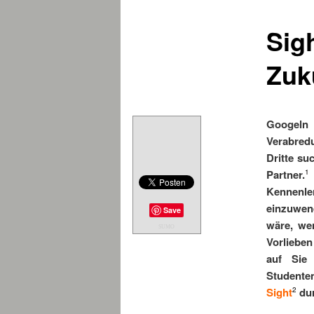
Sigh
Zuk
Googeln 
Verabred
Dritte su
Partner.
1
Kennenle
einzuwend
Save
wäre, we
SUMO
Vorlieben
auf Sie 
Studenten
Sight
du
2