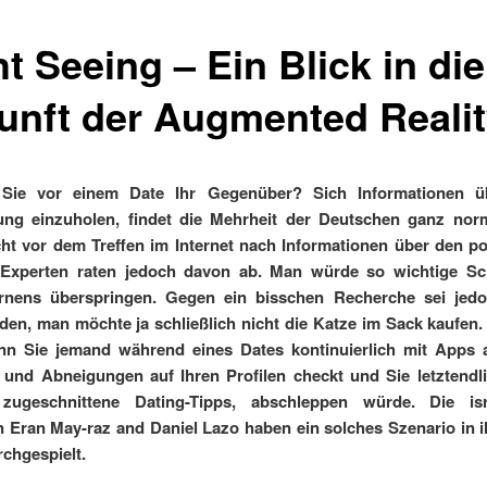
t Seeing – Ein Blick in die
unft der Augmented Reali
Sie vor einem Date Ihr Gegenüber? Sich Informationen ü
ung einzuholen, findet die Mehrheit der Deutschen ganz norm
cht vor dem Treffen im Internet nach Informationen über den po
Experten raten jedoch davon ab. Man würde so wichtige Sch
rnens überspringen. Gegen ein bisschen Recherche sei jedo
en, man möchte ja schließlich nicht die Katze im Sack kaufen
nn Sie jemand während eines Dates kontinuierlich mit Apps an
 und Abneigungen auf Ihren Profilen checkt und Sie letztendl
zugeschnittene Dating-Tipps, abschleppen würde. Die isr
 Eran May-raz and Daniel Lazo haben ein solches Szenario in 
rchgespielt.