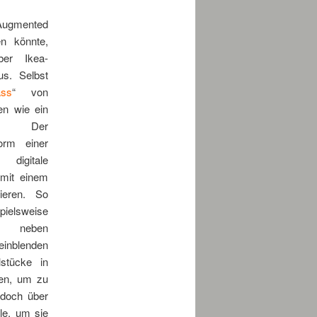
gmented
n könnte,
ber Ikea-
us. Selbst
ass
“ von
en wie ein
en. Der
orm einer
igitale
 mit einem
ieren. So
elsweise
 neben
inblenden
lstücke in
len, um zu
edoch über
le, um sie