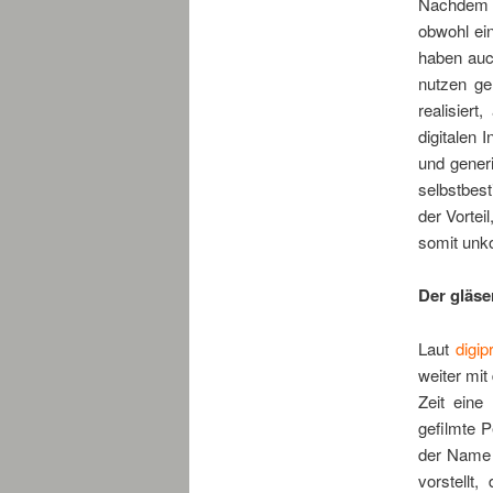
Nachdem m
obwohl ei
haben auc
nutzen ge
realisier
digitalen 
und gener
selbstbest
der Vorte
somit unko
Der gläs
Laut
digip
weiter mit
Zeit ein
gefilmte P
der Name 
vorstellt