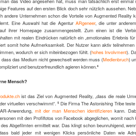
an das Video angesehen hat, muss man tatsächlich erst einmal 
nige Features auf den ersten Blick doch sehr nützlich aussehen. Ne
h andere Unternehmen schon die Vorteile von Augmented Reality 
lernt. Eine Auswahl hat die Agentur
ARgeneer
, die unter ander
t, auf ihrer Homepage zusammengestellt. Zum einen ist die Verb
Inhalten mit realen Eindrücken natürlich ein „emotionales Erlebnis fü
iert somit hohe Aufmerksamkeit. Der Nutzer kann aktiv teilnehmen 
immen, wodurch er sich miteinbezogen fühlt. (
hohes Involvment
). D
il, dass das Medium nicht gewechselt werden muss (
Medienbruch
) u
mpliziert und benutzerfreundlich agieren können.
4
erne Mensch?
rodukte.ch
ist das Ziel von Augmented Reality, „dass die reale Um
 der virtuellen verschwimmt“.
Die Firma The Astonishing Tribe teste
5
e AR-Anwendung,
mit der man Menschen identifizieren
kann. Dab
ersonen mit den Profilfotos von Facebook abgeglichen, womit nach 
des Abgefilmten ermittelt war. Das klingt schon beunruhigend, wen
, dass bald jeder mit wenigen Klicks persönliche Daten wie Ad