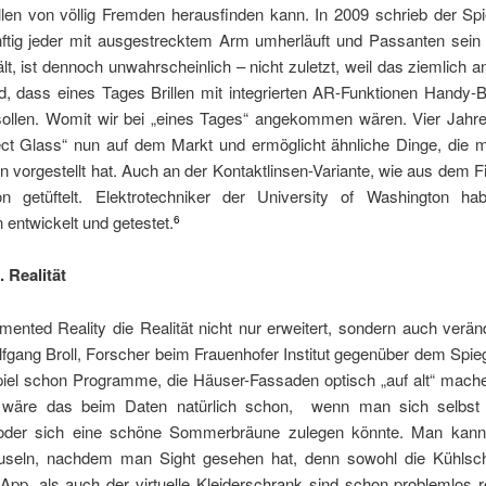
llen von völlig Fremden herausfinden kann. In 2009 schrieb der Sp
ftig jeder mit ausgestrecktem Arm umherläuft und Passanten sein
lt, ist dennoch unwahrscheinlich – nicht zuletzt, weil das ziemlich 
d, dass eines Tages Brillen mit integrierten AR-Funktionen Handy-B
sollen. Womit wir bei „eines Tages“ angekommen wären. Vier Jahre 
ect Glass“ nun auf dem Markt und ermöglicht ähnliche Dinge, die m
 vorgestellt hat. Auch an der Kontaktlinsen-Variante, wie aus dem Fi
n getüftelt. Elektrotechniker der University of Washington h
 entwickelt und getestet.
6
. Realität
ented Reality die Realität nicht nur erweitert, sondern auch verän
lfgang Broll, Forscher beim Frauenhofer Institut gegenüber dem Spieg
iel schon Programme, die Häuser-Fassaden optisch „auf alt“ mach
 wäre das beim Daten natürlich schon, wenn man sich selbst 
oder sich eine schöne Sommerbräune zulegen könnte. Man kann 
ruseln, nachdem man Sight gesehen hat, denn sowohl die Kühlsc
pp, als auch der virtuelle Kleiderschrank sind schon problemlos re