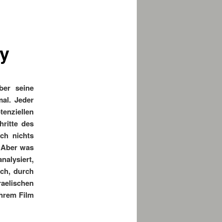
ty
ber seine
al. Jeder
tenziellen
ritte des
ch nichts
. Aber was
alysiert,
ich, durch
aelischen
ihrem Film