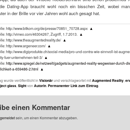
 die Dating-App braucht wohl noch ein bisschen Zeit, wobei m
er in der Brille vor vier Jahren wohl auch gesagt hat.
lle: http://www.bitkom.org/de/presse/70851_70728.aspx
▲
lle: http://vimeo.com/46304267, Zugriff, 1.7.2013.
▲
lle: http://www.theaugmentedreality.de/
▲
lle: http://www.argeneer.com/
▲
lle: http://www.digiprodukte.ch/social-media/pro-und-contra-wie-sinnvoll-ist-augme
ity-fuer-unternehmen-teil-3/
▲
lle:
http://www.spiegel.de/netzwelt/gadgets/augmented-reality-wegweiser-durch-di
klichkeit-a-659486-2.html
▲
ag wurde veröffentlicht in
Visionär
und verschlagwortet mit
Augmented Reality
,
er
ject glass
,
Sight
von
Autorin
.
Permanenter Link zum Eintrag
.
ibe einen Kommentar
gemeldet
sein, um einen Kommentar abzugeben.