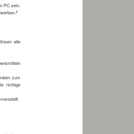
in PC sein.
rwerben.
3
insen alle
ensmitteln
braten zum
e richtige
mmenstellt