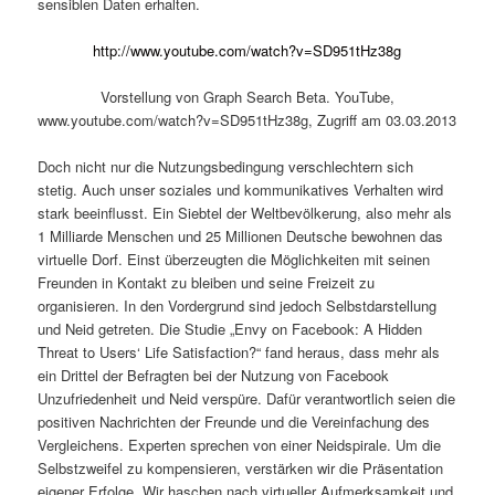
sensiblen Daten erhalten.
http://www.youtube.com/watch?v=SD951tHz38g
Vorstellung von Graph Search Beta. YouTube,
www.youtube.com/watch?v=SD951tHz38g, Zugriff am 03.03.2013
Doch nicht nur die Nutzungsbedingung verschlechtern sich
stetig. Auch unser soziales und kommunikatives Verhalten wird
stark beeinflusst. Ein Siebtel der Weltbevölkerung, also mehr als
1 Milliarde Menschen und 25 Millionen Deutsche bewohnen das
virtuelle Dorf. Einst überzeugten die Möglichkeiten mit seinen
Freunden in Kontakt zu bleiben und seine Freizeit zu
organisieren. In den Vordergrund sind jedoch Selbstdarstellung
und Neid getreten. Die Studie „Envy on Facebook: A Hidden
Threat to Users‘ Life Satisfaction?“ fand heraus, dass mehr als
ein Drittel der Befragten bei der Nutzung von Facebook
Unzufriedenheit und Neid verspüre. Dafür verantwortlich seien die
positiven Nachrichten der Freunde und die Vereinfachung des
Vergleichens. Experten sprechen von einer Neidspirale. Um die
Selbstzweifel zu kompensieren, verstärken wir die Präsentation
eigener Erfolge. Wir haschen nach virtueller Aufmerksamkeit und