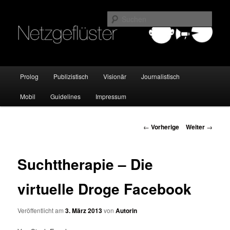
Online Marketing Blog der HMKW
Such
Netzgeflüster
Hauptmenü
Prolog
Publizistisch
Visionär
Journalistisch
Zum
Mobil
Guidelines
Impressum
Inhalt
wechseln
Beitrags-
←
Vorherige
Weiter
→
Navigation
Suchttherapie – Die
virtuelle Droge Facebook
Veröffentlicht am
3. März 2013
von
Autorin