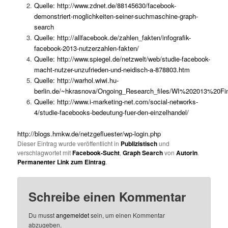
Quelle:
http://www.zdnet.de/88145630/facebook-
demonstriert-moglichkeiten-seiner-suchmaschine-graph-
search
Quelle:
http://allfacebook.de/zahlen_fakten/infografik-
facebook-2013-nutzerzahlen-fakten/
Quelle:
http://www.spiegel.de/netzwelt/web/studie-facebook-
macht-nutzer-unzufrieden-und-neidisch-a-878803.htm
Quelle:
http://warhol.wiwi.hu-
berlin.de/~hkrasnova/Ongoing_Research_files/WI%202013%20F
Quelle:
http://www.i-marketing-net.com/social-networks-
4/studie-facebooks-bedeutung-fuer-den-einzelhandel/
http://blogs.hmkw.de/netzgefluester/wp-login.php
Dieser Eintrag wurde veröffentlicht in
Publizistisch
und
verschlagwortet mit
Facebook-Sucht
,
Graph Search
von
Autorin
.
Permanenter Link zum Eintrag
.
Schreibe einen Kommentar
Du musst
angemeldet
sein, um einen Kommentar
abzugeben.