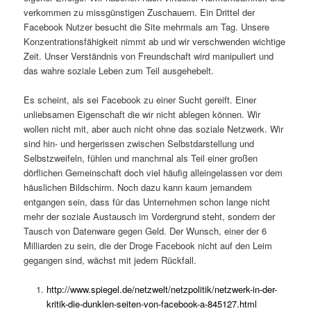
verkommen zu missgünstigen Zuschauern. Ein Drittel der
Facebook Nutzer besucht die Site mehrmals am Tag. Unsere
Konzentrationsfähigkeit nimmt ab und wir verschwenden wichtige
Zeit. Unser Verständnis von Freundschaft wird manipuliert und
das wahre soziale Leben zum Teil ausgehebelt.
Es scheint, als sei Facebook zu einer Sucht gereift. Einer
unliebsamen Eigenschaft die wir nicht ablegen können. Wir
wollen nicht mit, aber auch nicht ohne das soziale Netzwerk. Wir
sind hin- und hergerissen zwischen Selbstdarstellung und
Selbstzweifeln, fühlen und manchmal als Teil einer großen
dörflichen Gemeinschaft doch viel häufig alleingelassen vor dem
häuslichen Bildschirm. Noch dazu kann kaum jemandem
entgangen sein, dass für das Unternehmen schon lange nicht
mehr der soziale Austausch im Vordergrund steht, sondern der
Tausch von Datenware gegen Geld. Der Wunsch, einer der 6
Milliarden zu sein, die der Droge Facebook nicht auf den Leim
gegangen sind, wächst mit jedem Rückfall.
http://www.spiegel.de/netzwelt/netzpolitik/netzwerk-in-der-
kritik-die-dunklen-seiten-von-facebook-a-845127.html