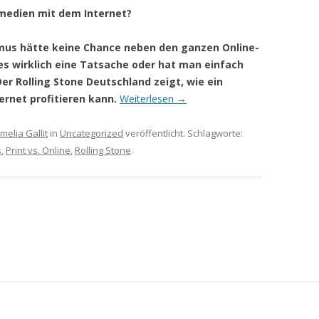
tmedien mit dem Internet?
smus hätte keine Chance neben den ganzen Online-
es wirklich eine Tatsache oder hat man einfach
Der Rolling Stone Deutschland zeigt, wie ein
rnet profitieren kann.
Weiterlesen
→
melia Gallit
in
Uncategorized
veröffentlicht. Schlagworte:
s
,
Print vs. Online
,
Rolling Stone
.