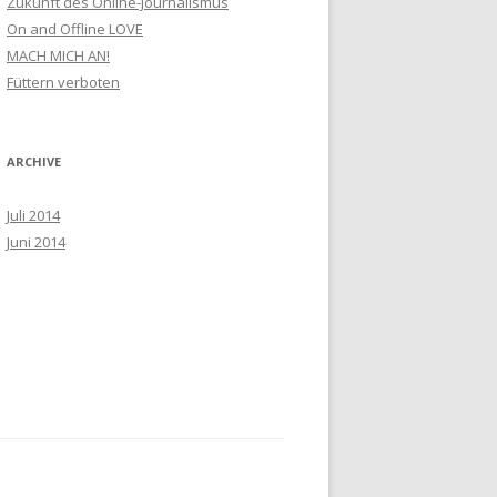
Zukunft des Online-Journalismus
h
On and Offline LOVE
:
MACH MICH AN!
Füttern verboten
ARCHIVE
Juli 2014
Juni 2014