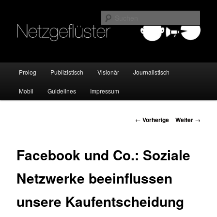
Online Marketing Blog der HMKW
Such
Netzgeflüster
Hauptmenü
Prolog
Publizistisch
Visionär
Journalistisch
Zum
Mobil
Guidelines
Impressum
Inhalt
wechseln
Beitrags-
←
Vorherige
Weiter
→
Navigation
Facebook und Co.: Soziale
Netzwerke beeinflussen
unsere Kaufentscheidung