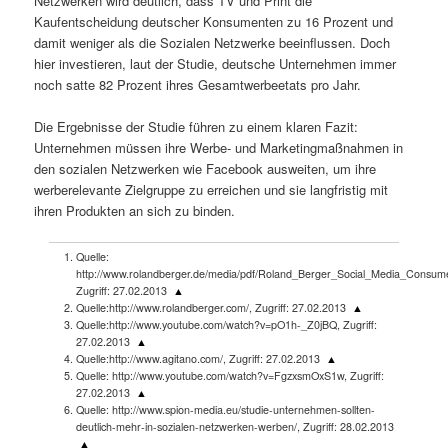
Netzwerken wird deutlich, dass TV und Print die
Kaufentscheidung deutscher Konsumenten zu 16 Prozent und
damit weniger als die Sozialen Netzwerke beeinflussen. Doch
hier investieren, laut der Studie, deutsche Unternehmen immer
noch satte 82 Prozent ihres Gesamtwerbeetats pro Jahr.
Die Ergebnisse der Studie führen zu einem klaren Fazit:
Unternehmen müssen ihre Werbe- und Marketingmaßnahmen in
den sozialen Netzwerken wie Facebook ausweiten, um ihre
werberelevante Zielgruppe zu erreichen und sie langfristig mit
ihren Produkten an sich zu binden.
Quelle:
http://www.rolandberger.de/media/pdf/Roland_Berger_Social_Media_Consum
Zugriff: 27.02.2013
▲
Quelle:http://www.rolandberger.com/, Zugriff: 27.02.2013
▲
Quelle:http://www.youtube.com/watch?v=pO1h-_Z0jBQ, Zugriff:
27.02.2013
▲
Quelle:http://www.agitano.com/, Zugriff: 27.02.2013
▲
Quelle: http://www.youtube.com/watch?v=FgzxsmOxS1w, Zugriff:
27.02.2013
▲
Quelle: http://www.spion-media.eu/studie-unternehmen-sollten-
deutlich-mehr-in-sozialen-netzwerken-werben/, Zugriff: 28.02.2013
▲