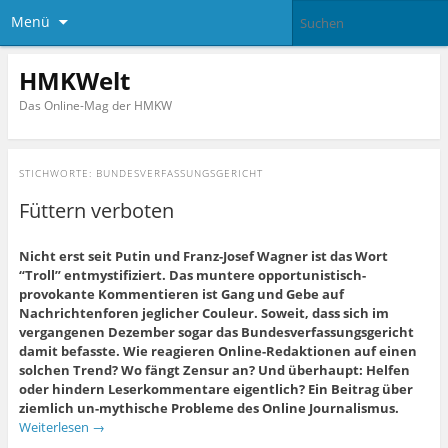
Menü
HMKWelt
Das Online-Mag der HMKW
STICHWORTE:
BUNDESVERFASSUNGSGERICHT
Füttern verboten
Nicht erst seit Putin und Franz-Josef Wagner ist das Wort
“Troll” entmystifiziert. Das muntere opportunistisch-
provokante Kommentieren ist Gang und Gebe auf
Nachrichtenforen jeglicher Couleur. Soweit, dass sich im
vergangenen Dezember sogar das Bundesverfassungsgericht
damit befasste. Wie reagieren Online-Redaktionen auf einen
solchen Trend? Wo fängt Zensur an? Und überhaupt: Helfen
oder hindern Leserkommentare eigentlich? Ein Beitrag über
ziemlich un-mythische Probleme des Online Journalismus.
Weiterlesen
→