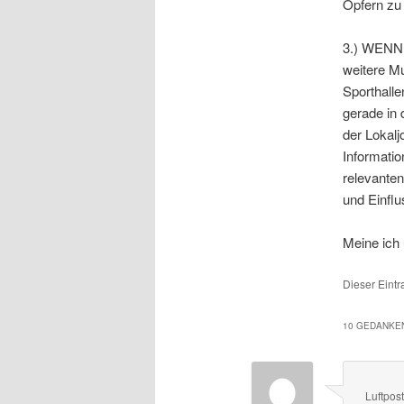
Opfern zu 
3.) WENN d
weitere Mu
Sporthalle
gerade in 
der Lokalj
Informatio
relevanten
und Einfl
Meine ich 
Dieser Eintr
10 GEDANKEN
Luftpos