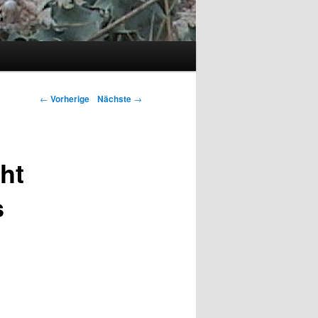
Artikelnavigation
←
Vorherige
Nächste
→
ht
s