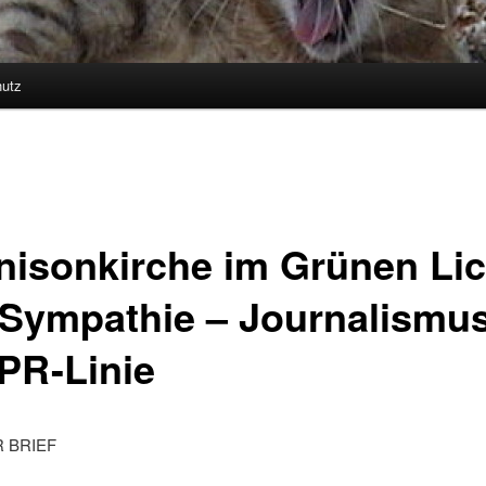
utz
hseln
nisonkirche im Grünen Lic
 Sympathie – Journalismu
 PR-Linie
 BRIEF