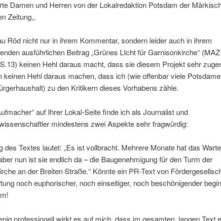
rte Damen und Herren von der Lokalredaktion Potsdam der Märkisc
n Zeitung,,
au Röd nicht nur in ihrem Kommentar, sondern leider auch in ihrem
enden ausführlichen Beitrag „Grünes LIcht für Garnisonkirche“ (MA
S.13) keinen Hehl daraus macht, dass sie diesem Projekt sehr zugene
 keinen Hehl daraus machen, dass ich (wie offenbar viele Potsdamer
ürgerhaushalt) zu den Kritikern dieses Vorhabens zähle.
fmacher“ auf Ihrer Lokal-Seite finde ich als Journalist und
kwissenschaftler mindestens zwei Aspekte sehr fragwürdig:
 des Textes lautet: „Es ist vollbracht. Mehrere Monate hat das Wart
aber nun ist sie endlich da – die Baugenehmigung für den Turm der
rche an der Breiten Straße.“ Könnte ein PR-Text von Fördergesellsch
ftung noch euphorischer, noch einseitiger, noch beschönigender begi
um!
ig professionell wirkt es auf mich, dass im gesamten, langen Text e