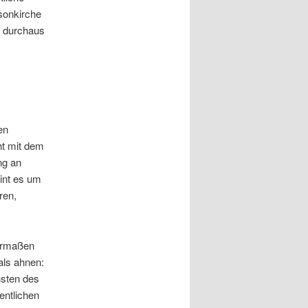
isonkirche
n durchaus
en
ht mit dem
ng an
eint es um
ren,
termaßen
als ahnen:
nsten des
entlichen