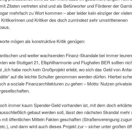
it Zitaten vertreten sind und als Befürworter und Förderer der Garn
ogar mehrfach zu Wort kommen – aber leider kein einziger der viele
Kritikerinnen und Kritiker des doch zumindest sehr umstrittenenen
baus.
worte mögen als konstruktive Kritik genügen:
igantischen und weiter wachsenden Finanz-Skandale bei immer teurer
ten wie Stuttgart 21, Elbphilharmonie und Flughafen BER sollten nic
at „Ich habe noch kein Großprojekt erlebt, wo sich das Geld von Anfa
hätte“ auf die leichte Schulter genommen werden dürfen. Hierbei sch
ch a-soziale Finanzarchitekturen zu gehen – Motto: Nutzen privatsie
gesellschaften.
noch immer kaum Spender-Geld vorhanden ist, mit dem doch erklär
ausschließlich gebaut werden soll, lässt den nächsten Skandal mehr 
 mit öffentlichen Mitteln Fakten geschaffen (Straßenverengung zugu
etc.), und dann wird auch dieses Projekt zur – sicher unter großen öff