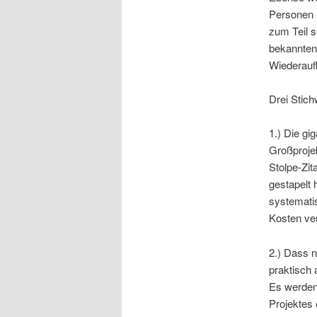
Personen m
zum Teil s
bekannten 
Wiederauf
Drei Stich
1.) Die g
Großprojek
Stolpe-Zit
gestapelt 
systematis
Kosten ver
2.) Dass 
praktisch 
Es werden
Projektes 