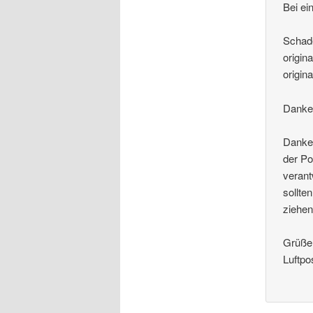
Bei ei
Schade
origin
origina
Danke 
Danke 
der Po
verant
sollte
ziehen
Grüße 
Luftpo