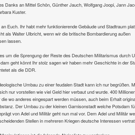
s Danks an Mittel Schön, Günther Jauch, Wolfgang Joopi, Jann Ja
rbara Kuster.
an Euch. Ihr habt mehr funktionierende Gebäude und Stadtraum plat
t als Walter Ulbricht, wenn wir die britische Bombardierung außen
sen lassen.
s um die Sprengung der Reste des Deutschen Militarismus durch Ul
sdam geht könnt Ihr stolz sagen wir haben mehr Geschichte in der St
htetet als die DDR.
deologische Umbau zu einer feudalen Stadt kann ich nur begrüßen. 
ich nur vorstellen wie viel Geld hier verbaut und wurde. 400 Millione
 die wo anderes eingespart werden müssen, auch beim Erhalt origina
stanz. Der Umbau zu der kleinen Garnisonstadt welche Potsdam fü
eprägt von Adel und Militär geht nun mal vor. Dem Adel und Militär w
scheidenden Stellen in mehreren Kriegen deutsche Interessen vertrat