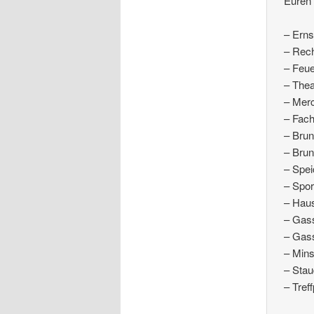
Euren 
– Erns
– Rec
– Feu
– Thea
– Mer
– Fac
– Brun
– Bru
– Spei
– Spo
– Hau
– Gas
– Gass
– Min
– Sta
– Treff