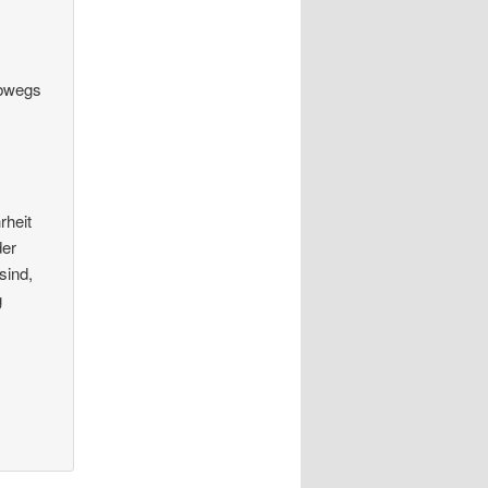
lbwegs
rheit
der
sind,
g