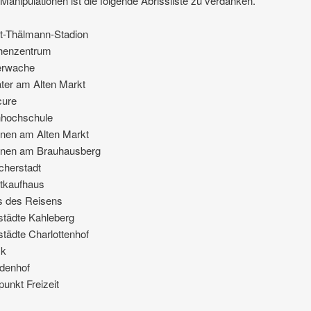
Manipulationen ist die folgende Abrissliste zu verdanken.
t-Thälmann-Stadion
henzentrum
erwache
ter am Alten Markt
cure
hhochschule
nen am Alten Markt
nnen am Brauhausberg
cherstadt
rtkaufhaus
s des Reisens
städte Kahleberg
tädte Charlottenhof
sk
udenhof
punkt Freizeit