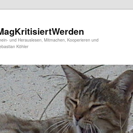
agKritisiertWerden
nein- und Herauslesen, Mitmachen, Kooperieren und
ebastian Köhler