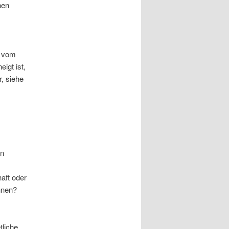
hen
Z vom
igt ist,
, siehe
en
aft oder
nnen?
tliche