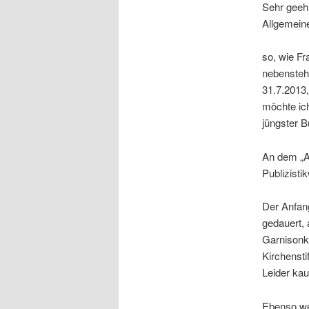
Sehr geeh
Allgemeine
so, wie Fr
nebensteh
31.7.2013,
möchte ich
jüngster B
An dem „Au
Publizisti
Der Anfang
gedauert, 
Garnisonki
Kirchensti
Leider ka
Ebenso wen