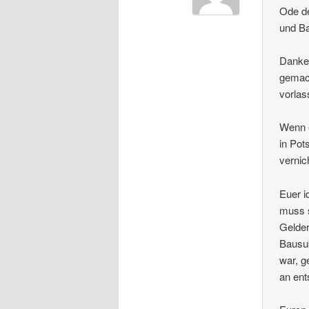
Ode de
und Ba
Danke 
gemach
vorlas
Wenn e
in Pot
vernic
Euer i
muss s
Gelder
Bausub
war, g
an ent