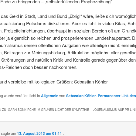
Ende zu bringenden – „selbsterfüllenden Prophezeihung“.
as Geld in Stadt, Land und Bund „übrig'“ wäre, ließe sich womöglich
sealisierung Potsdams diskutieren. Aber es fehlt in vielen Kitas, Sch
n, Freizeiteinrichtungen, überhaupt im sozialen Bereich oft am Grund
der ja eigentlich so reichen und prosperierenden Landeshauptstadt. Da
ournalismus seinen öffentlichen Aufgaben wie allseitige (nicht: einseiti
n, Beitragen zur Meinungsbildung, Artikulation möglichst aller gesellsc
 Strömungen und natürlich Kritik und Kontrolle gerade gegenüber de
uss-Reichen doch besser nachkommen.
und verbleibe mit kollegialen Grüßen: Sebastian Köhler
ag wurde veröffentlicht in
Allgemein
von
Sebastian Köhler
.
Permanenter Link des
 ZU “
GARNISONKIRCHE IM GRÜNEN LICHT DER SYMPATHIE – JOURNALISMUS AUF PR-LINI
t
sagte am
13. August 2013 um 01:11
: