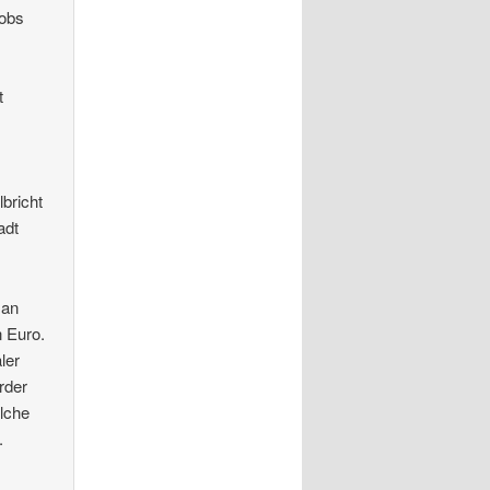
cobs
t
bricht
adt
Man
n Euro.
ler
rder
elche
.