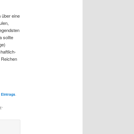
 über eine
ulen,
legendsten
 sollte
ge)
haftlich-
n Reichen
 Eintrags
.
E
”